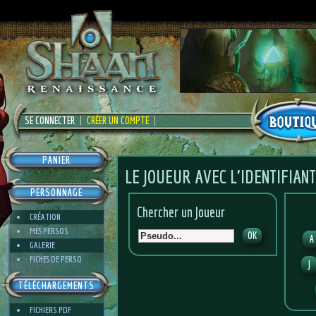
SE CONNECTER
CRÉER UN COMPTE
PANIER
LE JOUEUR AVEC L'IDENTIFIANT
PERSONNAGE
Chercher un Joueur
CRÉATION
MES PERSOS
A
GALERIE
FICHES DE PERSO
J
TÉLÉCHARGEMENTS
FICHIERS PDF