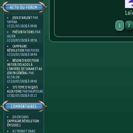
ACTU DU FORUM
Loï
JEUX D'ARGENT
PAR
YAMINA
1
2
LE [21/07/2026] À 09:00
PRÉSENTATIONS
PAR
JULIEN
LE [10/07/2026] À 08:56
CAMPAGNE
RÉVOLUTION
PAR PUCHU
LE [10/07/2026] À 08:49
BESOIN D’AIDE POUR
INITIER DES ADOS À
L’UNIVERS DE SHAAN ET AU
JDR EN GÉNÉRAL
PAR
ASTALON
LE [10/07/2026] À 08:46
SYSTEME D'ACQUIS
ALEATOIRE
PAR MAXPEIGNE
LE [02/07/2026] À 03:13
COMMENTAIRES
JULIEN
DANS
CAMPAGNE RÉVOLUTION :
ÉPISODE 1
ASTRENUIT
DANS