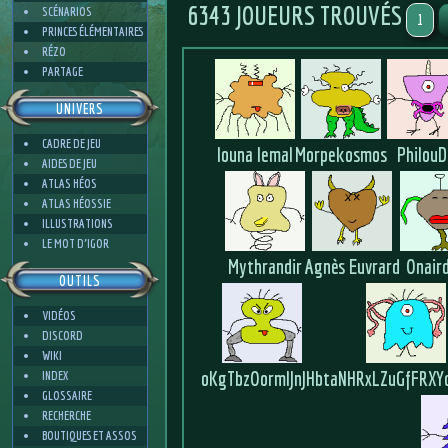
6343 JOUEURS TROUVÉS
SCÉNARIOS
1
PRINCES ÉLÉMENTAIRES
RÉZO
PARTAGE
UNIVERS
CADRE DE JEU
louna lemal
Morpekosmos
Philou
AIDES DE JEU
ATLAS HÉOS
ATLAS HÉOSSIE
ILLUSTRATIONS
LE MOT D'IGOR
Mythrandir
Agnès Euvrard
Onair
OUTILS
VIDÉOS
DISCORD
WIKI
oKgTbzOormlJnJHb
taNHRxLZuGfFRXY
INDEX
GLOSSAIRE
RECHERCHE
BOUTIQUES ET ASSOS