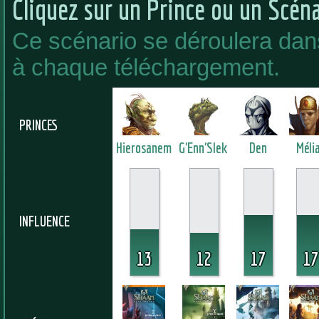
Cliquez sur un Prince ou un Scéna
Ce scénario se déroulera dans
à chaque téléchargement.
PRINCES
Hierosanem
G'Enn'Slek
Den
Méli
INFLUENCE
13
12
17
17