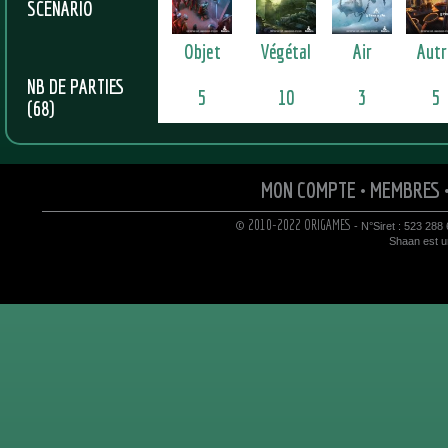
SCÉNARIO
Objet
Végétal
Air
Autr
NB DE PARTIES
5
10
3
5
(68)
MON COMPTE
•
MEMBRES
© 2010-2022 ORIGAMES
- N°Siret : 523 288
Shaan est un