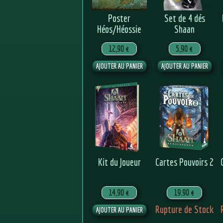
Poster
Set de 4 dés
Héos/Héossie
Shaan
12,90 €
5,90 €
Kit du Joueur
Cartes Pouvoirs 2
14,90 €
19.90 €
Rupture de Stock