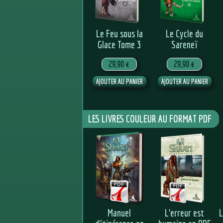
Le Feu sous la
Le Cycle du
Glace Tome 3
Sareneï
29,90 €
29,90 €
LES LIVRES COULEUR AU FORMAT PDF
Manuel
L’erreur est
L