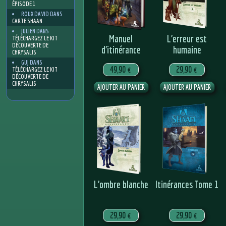
ÉPISODE 1
ROUX DAVID
DANS
CARTE SHAAN
JULIEN
DANS
Manuel
L’erreur est
TÉLÉCHARGEZ LE KIT
DÉCOUVERTE DE
d’itinérance
humaine
CHRYSALIS
GUJ
DANS
49,90 €
29,90 €
TÉLÉCHARGEZ LE KIT
DÉCOUVERTE DE
CHRYSALIS
L’ombre blanche
Itinérances Tome 1
29,90 €
29,90 €