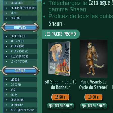
Catalogue 
Téléchargez le
SCÉNARIOS
PRINCES ÉLÉMENTAIRES
gamme Shaan.
RÉZO
Profitez de tous les outils
PARTAGE
Shaan
.
UNIVERS
LES PACKS PROMO
CADRE DE JEU
AIDES DE JEU
ATLAS HÉOS
ATLAS HÉOSSIE
ILLUSTRATIONS
LE MOT D'IGOR
OUTILS
VIDÉOS
BD Shaan – La Cité
Pack Visuels Le
DISCORD
du Bonheur
Cycle du Sareneï
WIKI
INDEX
15,90 €
10,00 €
GLOSSAIRE
RECHERCHE
BOUTIQUES ET ASSOS