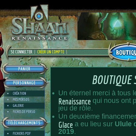
SE CONNECTER
CRÉER UN COMPTE
PANIER
BOUTIQUE 
PERSONNAGE
Un éternel merci à tous l
CRÉATION
Renaissance
qui nous ont 
MES PERSOS
GALERIE
jeu de rôle.
FICHES DE PERSO
Un deuxième financeme
Glace
a eu lieu sur
Ulule
TÉLÉCHARGEMENTS
2019
.
FICHIERS PDF