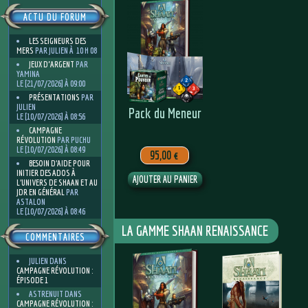
ACTU DU FORUM
LES SEIGNEURS DES
MERS
PAR JULIEN À 10 H 08
JEUX D'ARGENT
PAR
YAMINA
LE [21/07/2026] À 09:00
PRÉSENTATIONS
PAR
JULIEN
Pack du Meneur
LE [10/07/2026] À 08:56
CAMPAGNE
RÉVOLUTION
PAR PUCHU
LE [10/07/2026] À 08:49
95,00 €
BESOIN D’AIDE POUR
INITIER DES ADOS À
L’UNIVERS DE SHAAN ET AU
JDR EN GÉNÉRAL
PAR
ASTALON
LE [10/07/2026] À 08:46
LA GAMME SHAAN RENAISSANCE
COMMENTAIRES
JULIEN
DANS
CAMPAGNE RÉVOLUTION :
ÉPISODE 1
ASTRENUIT
DANS
CAMPAGNE RÉVOLUTION :