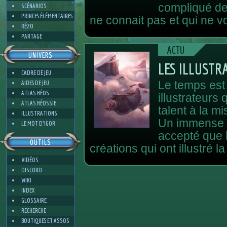
compliqué de 
SCÉNARIOS
PRINCES ÉLÉMENTAIRES
ne connait pas et qui ne vo
RÉZO
PARTAGE
ACTU
UNIVERS
LES ILLUSTR
CADRE DE JEU
AIDES DE JEU
Le temps est
ATLAS HÉOS
illustrateurs
ATLAS HÉOSSIE
talent à la m
ILLUSTRATIONS
Un immense 
LE MOT D'IGOR
accepté que l’
OUTILS
créations qui ont illustré l
VIDÉOS
DISCORD
WIKI
INDEX
GLOSSAIRE
RECHERCHE
BOUTIQUES ET ASSOS