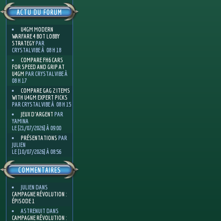
ACTU DU FORUM
U4GM MODERN
WARFARE 4 BOT LOBBY
STRATEGY
PAR
CRYSTALVIBE À 08 H 18
COMPARE FH6 CARS
FOR SPEED AND GRIP AT
U4GM
PAR CRYSTALVIBE À
08 H 17
COMPARE GAG 2 ITEMS
WITH U4GM EXPERT PICKS
PAR CRYSTALVIBE À 08 H 15
JEUX D'ARGENT
PAR
YAMINA
LE [21/07/2026] À 09:00
PRÉSENTATIONS
PAR
JULIEN
LE [10/07/2026] À 08:56
COMMENTAIRES
JULIEN
DANS
CAMPAGNE RÉVOLUTION :
ÉPISODE 1
ASTRENUIT
DANS
CAMPAGNE RÉVOLUTION :