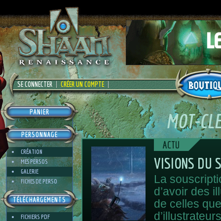
SE CONNECTER
CRÉER UN COMPTE
PANIER
MOT-CL
PERSONNAGE
ACTU
CRÉATION
VISIONS DU 
MES PERSOS
GALERIE
La souscripti
FICHES DE PERSO
d’avoir des i
TÉLÉCHARGEMENTS
de celles qu
d’illustrateu
FICHIERS PDF