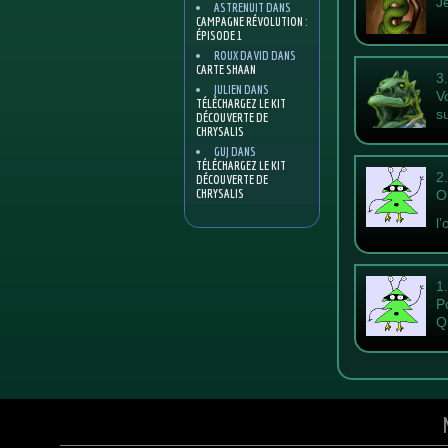
J
ASTRENUIT
DANS
CAMPAGNE RÉVOLUTION :
ÉPISODE 1
ROUX DAVID
DANS
CARTE SHAAN
3
JULIEN
DANS
V
TÉLÉCHARGEZ LE KIT
s
DÉCOUVERTE DE
CHRYSALIS
GUJ
DANS
TÉLÉCHARGEZ LE KIT
2
DÉCOUVERTE DE
CHRYSALIS
O
l
1
P
Q