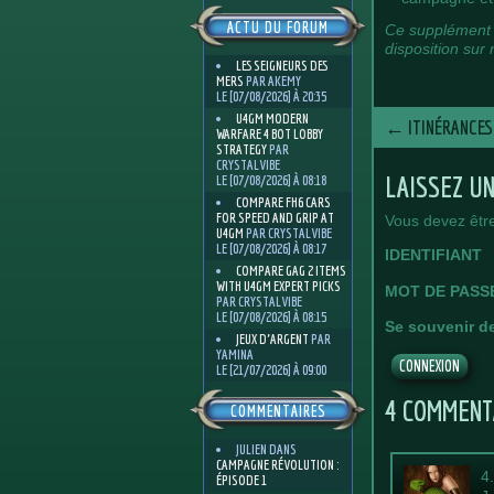
ACTU DU FORUM
Ce supplément 
disposition sur 
LES SEIGNEURS DES
MERS
PAR AKEMY
LE [07/08/2026] À 20:35
U4GM MODERN
←
ITINÉRANCES
WARFARE 4 BOT LOBBY
STRATEGY
PAR
CRYSTALVIBE
LAISSEZ U
LE [07/08/2026] À 08:18
COMPARE FH6 CARS
FOR SPEED AND GRIP AT
Vous devez êtr
U4GM
PAR CRYSTALVIBE
LE [07/08/2026] À 08:17
IDENTIFIANT
COMPARE GAG 2 ITEMS
WITH U4GM EXPERT PICKS
MOT DE PASS
PAR CRYSTALVIBE
LE [07/08/2026] À 08:15
Se souvenir d
JEUX D'ARGENT
PAR
YAMINA
LE [21/07/2026] À 09:00
4 COMMENT
COMMENTAIRES
JULIEN
DANS
CAMPAGNE RÉVOLUTION :
4
ÉPISODE 1