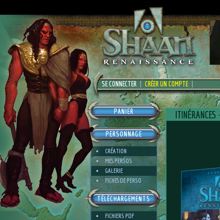
SE CONNECTER
CRÉER UN COMPTE
PANIER
ITINÉRANCES
PERSONNAGE
CRÉATION
MES PERSOS
GALERIE
FICHES DE PERSO
TÉLÉCHARGEMENTS
FICHIERS PDF