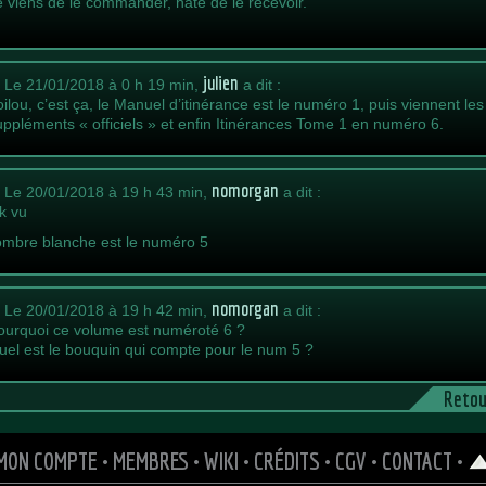
e viens de le commander, hâte de le recevoir.
julien
.
Le 21/01/2018 à 0 h 19 min,
a dit :
oilou, c’est ça, le Manuel d’itinérance est le numéro 1, puis viennent les
uppléments « officiels » et enfin Itinérances Tome 1 en numéro 6.
nomorgan
.
Le 20/01/2018 à 19 h 43 min,
a dit :
k vu
’ombre blanche est le numéro 5
nomorgan
.
Le 20/01/2018 à 19 h 42 min,
a dit :
ourquoi ce volume est numéroté 6 ?
uel est le bouquin qui compte pour le num 5 ?
Retou
MON COMPTE
•
MEMBRES
•
WIKI
•
CRÉDITS
•
CGV
•
CONTACT
•