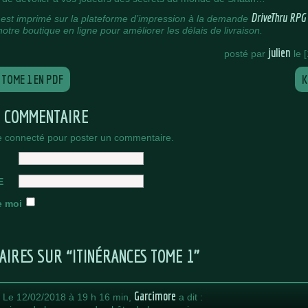
DriveThru RPG
est imprimé sur la plateforme d’impression à la demande
notre boutique en ligne pour améliorer les délais de livraison.
julien
posté par
le 
 TOME 1 EN PDF
K
N COMMENTAIRE
e connecté pour poster un commentaire.
E
e moi
AIRES SUR “ITINÉRANCES TOME 1”
Garcimore
.
Le 12/02/2018 à 19 h 16 min,
a dit :