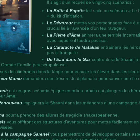
Il s’agit d’un recueil de vingt-cinq scénarios :
La Boîte à Esprits
fait suite au scénario « Le R
» du kit d’initiation.
Le Dévoreur
mettra vos personnages face à 
crucial lié à l’avancée d’un feu ravageur.
La Pierre d’Âme
animera une terrible Incarna
avec laquelle il faudra pactiser.
La Cataracte de Matakas
entraînera les héros
pas si tranquille…
De l’Eau dans le Gaz
confrontera le Shaani à
e Grande Famille peu scrupuleuse.
sera les itinérants dans la fange pour ensuite les élever dans les cieux.
cteur Momo
demandera des trésors de diplomatie pour sauver une île 
rosé
est un gros scénario épique en milieu urbain qui plongera les héro
leur Âme.
 Renouveau
impliquera le Shaani dans les méandres d’une campagne é
na
pourra prendre des allures de tragédie shakespearienne.
sis
vous offriront des structures d’aventures pour mettre facilement en
visées.
 à la campagne Sareneï
vous permettront de développer certains aspe
de dévoiler à vos joueurs des secrets du monde de Shaan…