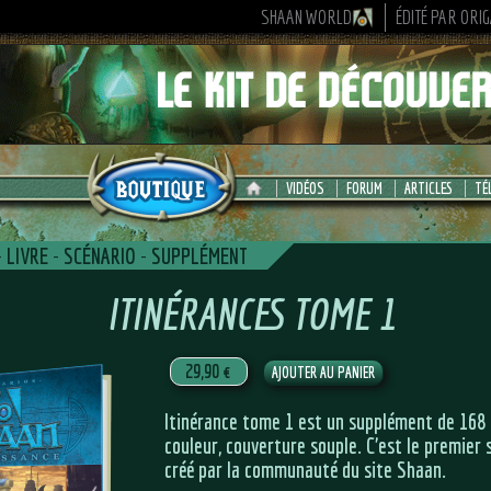
SHAAN WORLD
ÉDITÉ PAR ORI
VIDÉOS
FORUM
ARTICLES
TÉ
-
LIVRE
-
SCÉNARIO
-
SUPPLÉMENT
ITINÉRANCES TOME 1
29,90 €
Itinérance tome 1 est un supplément de 168
couleur, couverture souple. C’est le premier
créé par la communauté du site Shaan.