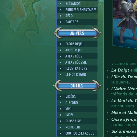
SCÉNARIOS
PRINCES ÉLÉMENTAIRES
RÉZO
PARTAGE
UNIVERS
CADRE DE JEU
AIDES DE JEU
ATLAS HÉOS
ATLAS HÉOSSIE
victime d’un
ILLUSTRATIONS
Le Doigt
enli
LE MOT D'IGOR
L’île du Do
la guerre…
OUTILS
L’Arbre Néc
tréfonds de 
VIDÉOS
Le Vent du
DISCORD
en couleurs.
WIKI
Mike et Mali
INDEX
Onze synop
GLOSSAIRE
parties impro
RECHERCHE
Six annexes
BOUTIQUES ET ASSOS
campagne et 