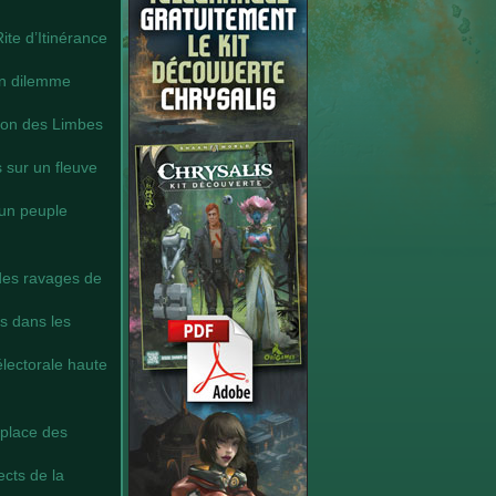
ite d’Itinérance
un dilemme
tion des Limbes
 sur un fleuve
 un peuple
des ravages de
s dans les
lectorale haute
 place des
cts de la