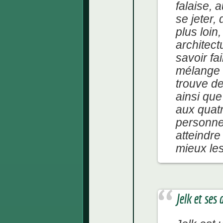
falaise, a
se jeter,
plus loin
architect
savoir fa
mélange 
trouve d
ainsi que
aux quat
personnes
atteindre 
mieux le
Jelk et ses d