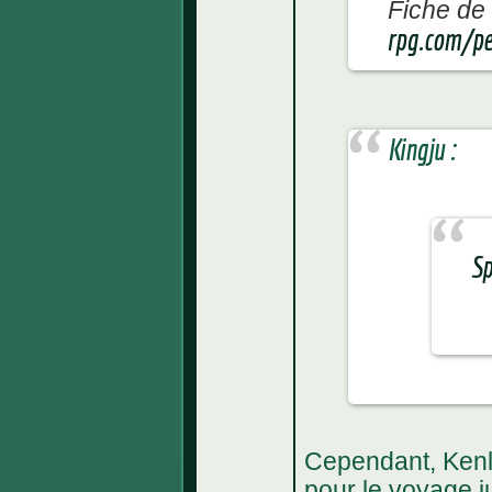
Fiche de 
rpg.com/p
Kingju :
Sp
Cependant, Kenl
pour le voyage j