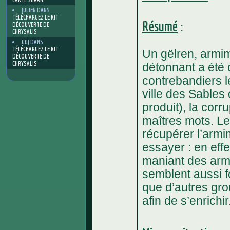
JULIEN
DANS
TÉLÉCHARGEZ LE KIT
Résumé
DÉCOUVERTE DE
:
CHRYSALIS
GUJ
DANS
TÉLÉCHARGEZ LE KIT
Un gëlren, armim
DÉCOUVERTE DE
CHRYSALIS
détonnant a été 
contrebandiers l
ville des Sables
produit), la corr
maîtres mots. L
récupérer l’armi
essayer : en eff
maniant des arme
semblent aussi f
que d’autres gro
afin de s’enrichir