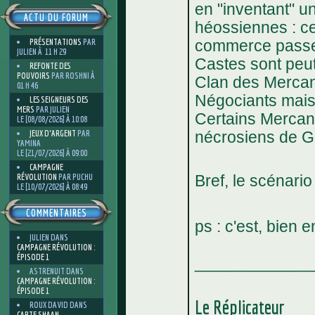
en "inventant" 
ACTU DU FORUM
héossiennes : ce
PRÉSENTATIONS
PAR
commerce passe a
JULIEN À 11 H 29
Castes sont peut-
REFONTE DES
POUVOIRS
PAR ROSHNI À
Clan des Mercan
01 H 46
Négociants mais i
LES SEIGNEURS DES
MERS
PAR JULIEN
Certains Mercan
LE [08/08/2026] À 10:08
JEUX D'ARGENT
PAR
nécrosiens de G
YAMINA
LE [21/07/2026] À 09:00
CAMPAGNE
RÉVOLUTION
PAR PUCHU
Bref, le scénario 
LE [10/07/2026] À 08:49
COMMENTAIRES
ps : c'est, bien 
JULIEN
DANS
CAMPAGNE RÉVOLUTION :
ÉPISODE 1
_____________
ASTRENUIT
DANS
CAMPAGNE RÉVOLUTION :
ÉPISODE 1
Le Réplicateur
ROUX DAVID
DANS
CARTE SHAAN