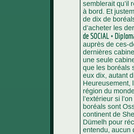
semblerait qu’il
à bord. Et juste
de dix de boréa
d’acheter les de
de SOCIAL + Diploma
auprès de ces-de
dernières cabine
une seule cabine
que les boréals 
eux dix, autant di
Heureusement, l
région du monde
l’extérieur si l’o
boréals sont Ossi
continent de She
Dümelh pour réc
entendu, aucun d