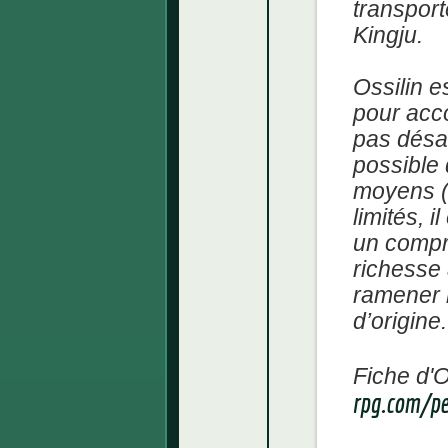
transpor
Kingju.
Ossilin e
pour acco
pas désag
possible 
moyens (e
limités, 
un compr
richesse 
ramener l
d’origine.
Fiche d'O
rpg.com/p