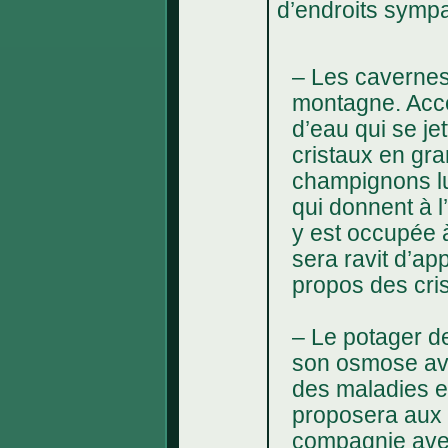
d’endroits sympat
– Les cavernes c
montagne. Acce
d’eau qui se jet
cristaux en gra
champignons lu
qui donnent à l
y est occupée 
sera ravit d’ap
propos des cri
– Le potager d
son osmose ave
des maladies et
proposera aux
compagnie ave