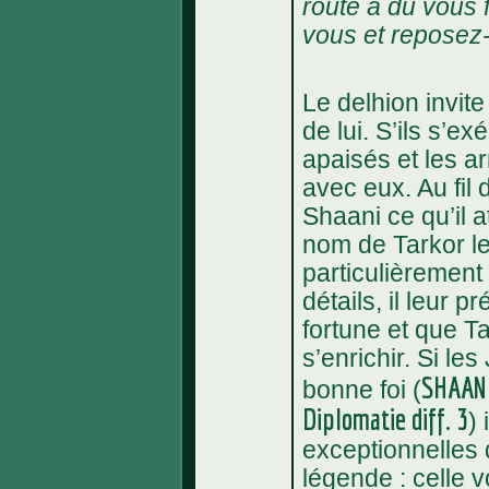
route à dû vous f
vous et reposez
Le delhion invite
de lui. S’ils s’ex
apaisés et les a
avec eux. Au fil
Shaani ce qu’il a
nom de Tarkor l
particulièrement
détails, il leur 
fortune et que T
s’enrichir. Si le
SHAAN 
bonne foi (
Diplomatie diff. 3
) 
exceptionnelles 
légende : celle 