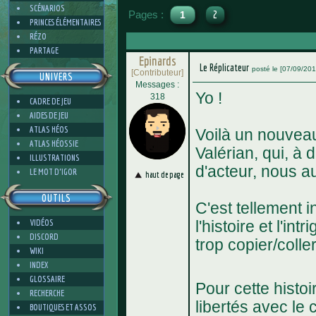
SCÉNARIOS
Pages :
1
2
PRINCES ÉLÉMENTAIRES
RÉZO
PARTAGE
Epinards
Le Réplicateur
posté le [07/09/20
[Contributeur]
UNIVERS
Messages :
Yo !
318
CADRE DE JEU
AIDES DE JEU
ATLAS HÉOS
Voilà un nouveau
ATLAS HÉOSSIE
Valérian, qui, à 
ILLUSTRATIONS
d'acteur, nous au
LE MOT D'IGOR
haut de page
OUTILS
C'est tellement i
VIDÉOS
l'histoire et l'in
DISCORD
trop copier/colle
WIKI
INDEX
GLOSSAIRE
Pour cette histo
RECHERCHE
libertés avec le
BOUTIQUES ET ASSOS