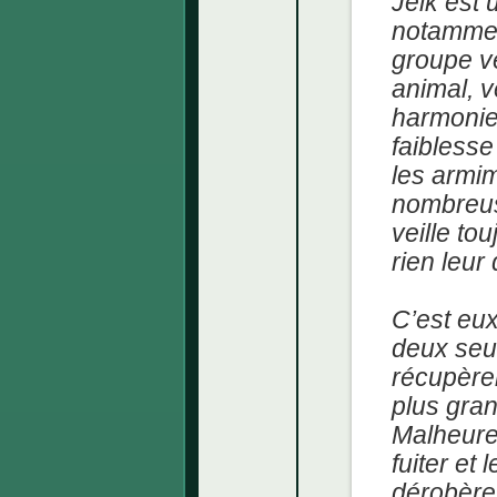
Jelk est
notammen
groupe ve
animal, v
harmonie
faiblesse
les armima
nombreus
veille to
rien leu
C’est eux
deux seul
récupère
plus gran
Malheureu
fuiter et
dérobèren