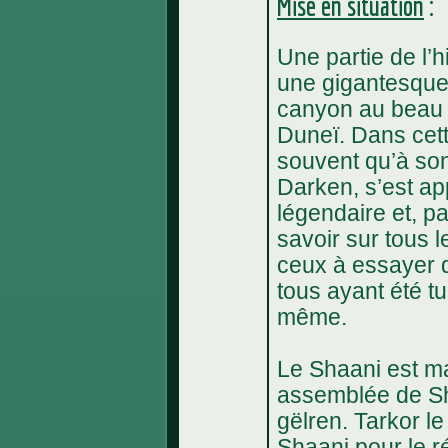
Mise en situation
:
Une partie de l’
une gigantesque 
canyon au beau 
Duneï. Dans cette 
souvent qu’à son
Darken, s’est ap
légendaire et, pas
savoir sur tous l
ceux à essayer de
tous ayant été tu
même.
Le Shaani est ma
assemblée de Sha
gëlren. Tarkor le
Shaani pour le r