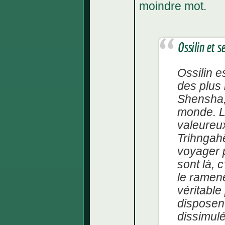
moindre mot.
Ossilin et s
Ossilin e
des plus
Shensha, 
monde. L
valeureu
Trihngah
voyager p
sont là, 
le ramene
véritable 
disposent
dissimulé