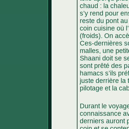
chaud : la chaleur
s’y rend pour en
reste du pont au 
coin cuisine où 
(froids). On acc
Ces-dernières so
malles, une petit
Shaani doit se se
sont prêté des pa
hamacs s’ils préf
juste derrière la
pilotage et la cab
Durant le voyage
connaissance av
derniers auront 
coin et se conte