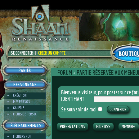
SE CONNECTER
CRÉER UN COMPTE
PANIER
FORUM
»
PARTIE RÉSERVÉE AUX MENEUR
PERSONNAGE
Bienvenue visiteur, pour poster sur ce f
CRÉATION
IDENTIFIANT
MES PERSOS
GALERIE
Se souvenir de moi
FICHES DE PERSO
TÉLÉCHARGEMENTS
PRÉSENTATIONS
FLUX RSS
MEMBRES
FICHIERS PDF