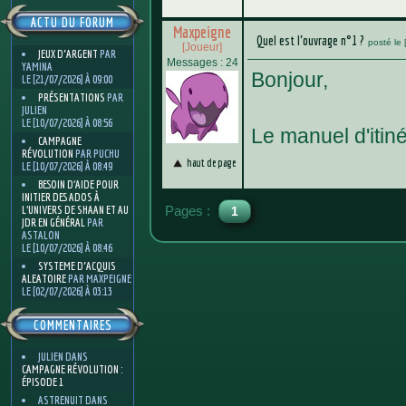
ACTU DU FORUM
Maxpeigne
Quel est l'ouvrage n°1 ?
posté le
[Joueur]
JEUX D'ARGENT
PAR
Messages : 24
YAMINA
Bonjour,
LE [21/07/2026] À 09:00
PRÉSENTATIONS
PAR
JULIEN
LE [10/07/2026] À 08:56
Le manuel d'itin
CAMPAGNE
RÉVOLUTION
PAR PUCHU
haut de page
LE [10/07/2026] À 08:49
BESOIN D’AIDE POUR
INITIER DES ADOS À
Pages :
L’UNIVERS DE SHAAN ET AU
1
JDR EN GÉNÉRAL
PAR
ASTALON
LE [10/07/2026] À 08:46
SYSTEME D'ACQUIS
ALEATOIRE
PAR MAXPEIGNE
LE [02/07/2026] À 03:13
COMMENTAIRES
JULIEN
DANS
CAMPAGNE RÉVOLUTION :
ÉPISODE 1
ASTRENUIT
DANS