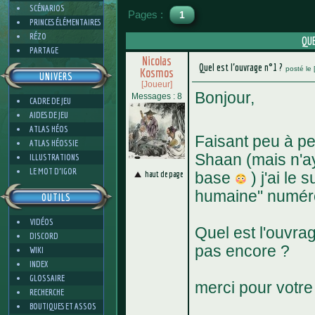
SCÉNARIOS
Pages :
1
PRINCES ÉLÉMENTAIRES
RÉZO
QUE
PARTAGE
Nicolas
Quel est l'ouvrage n°1 ?
posté le
Kosmos
UNIVERS
[Joueur]
Bonjour,
Messages : 8
CADRE DE JEU
AIDES DE JEU
ATLAS HÉOS
Faisant peu à pe
ATLAS HÉOSSIE
Shaan (mais n'ay
ILLUSTRATIONS
LE MOT D'IGOR
haut de page
base
) j'ai le 
humaine" numéro
OUTILS
VIDÉOS
Quel est l'ouvrag
DISCORD
pas encore ?
WIKI
INDEX
GLOSSAIRE
merci pour votr
RECHERCHE
BOUTIQUES ET ASSOS