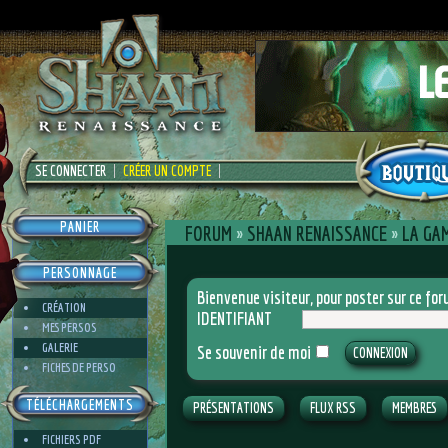
SE CONNECTER
CRÉER UN COMPTE
PANIER
FORUM
»
SHAAN RENAISSANCE
»
LA GA
PERSONNAGE
Bienvenue visiteur, pour poster sur ce f
CRÉATION
IDENTIFIANT
MES PERSOS
GALERIE
Se souvenir de moi
FICHES DE PERSO
TÉLÉCHARGEMENTS
PRÉSENTATIONS
FLUX RSS
MEMBRES
FICHIERS PDF