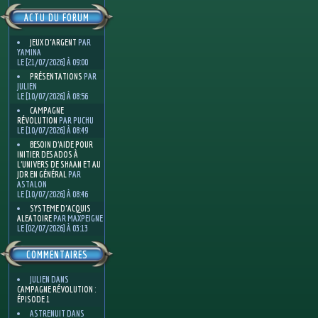
ACTU DU FORUM
JEUX D'ARGENT
PAR
YAMINA
LE [21/07/2026] À 09:00
PRÉSENTATIONS
PAR
JULIEN
LE [10/07/2026] À 08:56
CAMPAGNE
RÉVOLUTION
PAR PUCHU
LE [10/07/2026] À 08:49
BESOIN D’AIDE POUR
INITIER DES ADOS À
L’UNIVERS DE SHAAN ET AU
JDR EN GÉNÉRAL
PAR
ASTALON
LE [10/07/2026] À 08:46
SYSTEME D'ACQUIS
ALEATOIRE
PAR MAXPEIGNE
LE [02/07/2026] À 03:13
COMMENTAIRES
JULIEN
DANS
CAMPAGNE RÉVOLUTION :
ÉPISODE 1
ASTRENUIT
DANS