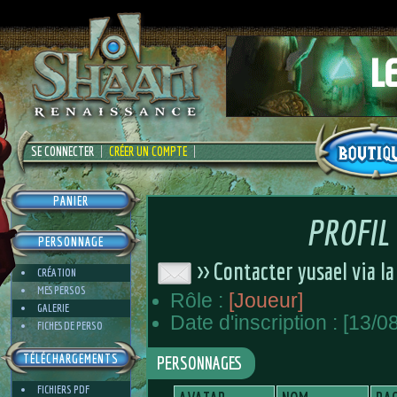
SE CONNECTER
CRÉER UN COMPTE
PANIER
PROFIL
PERSONNAGE
>> Contacter yusael via l
CRÉATION
MES PERSOS
Rôle :
[Joueur]
GALERIE
Date d'inscription : [13/0
FICHES DE PERSO
TÉLÉCHARGEMENTS
PERSONNAGES
FICHIERS PDF