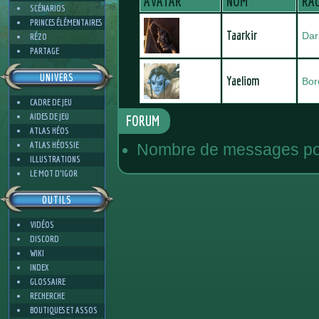
AVATAR
NOM
RA
SCÉNARIOS
PRINCES ÉLÉMENTAIRES
Taarkir
Dar
RÉZO
PARTAGE
UNIVERS
Yaeliom
Bor
CADRE DE JEU
AIDES DE JEU
FORUM
ATLAS HÉOS
ATLAS HÉOSSIE
Nombre de messages pos
ILLUSTRATIONS
LE MOT D'IGOR
OUTILS
VIDÉOS
DISCORD
WIKI
INDEX
GLOSSAIRE
RECHERCHE
BOUTIQUES ET ASSOS