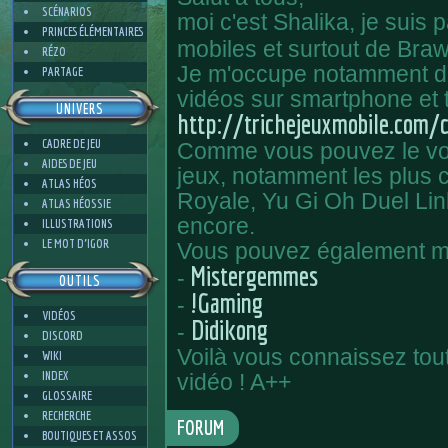
SCÉNARIOS
moi c'est Shalika, je suis
PRINCES ÉLÉMENTAIRES
mobiles et surtout de Braw
RÉZO
Je m'occupe notamment d'un
PARTAGE
vidéos sur smartphone et ta
UNIVERS
http://trichejeuxmobile.com/
CADRE DE JEU
Comme vous pouvez le voir
AIDES DE JEU
jeux, notamment les plus
ATLAS HÉOS
Royale, Yu Gi Oh Duel Links
ATLAS HÉOSSIE
encore.
ILLUSTRATIONS
LE MOT D'IGOR
Vous pouvez également me
Mistergemmes
-
OUTILS
!Gaming
-
VIDÉOS
Didikong
-
DISCORD
Voilà vous connaissez tou
WIKI
INDEX
vidéo ! A++
GLOSSAIRE
RECHERCHE
FORUM
BOUTIQUES ET ASSOS