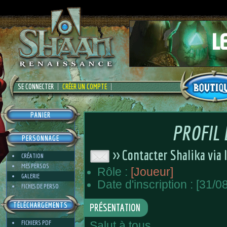
SE CONNECTER
CRÉER UN COMPTE
PANIER
PROFIL
PERSONNAGE
>> Contacter Shalika via
CRÉATION
MES PERSOS
Rôle :
[Joueur]
GALERIE
Date d'inscription : [31/0
FICHES DE PERSO
TÉLÉCHARGEMENTS
PRÉSENTATION
FICHIERS PDF
Salut à tous,