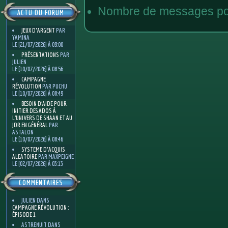
Nombre de messages pos
ACTU DU FORUM
JEUX D'ARGENT
PAR
YAMINA
LE [21/07/2026] À 09:00
PRÉSENTATIONS
PAR
JULIEN
LE [10/07/2026] À 08:56
CAMPAGNE
RÉVOLUTION
PAR PUCHU
LE [10/07/2026] À 08:49
BESOIN D’AIDE POUR
INITIER DES ADOS À
L’UNIVERS DE SHAAN ET AU
JDR EN GÉNÉRAL
PAR
ASTALON
LE [10/07/2026] À 08:46
SYSTEME D'ACQUIS
ALEATOIRE
PAR MAXPEIGNE
LE [02/07/2026] À 03:13
COMMENTAIRES
JULIEN
DANS
CAMPAGNE RÉVOLUTION :
ÉPISODE 1
ASTRENUIT
DANS