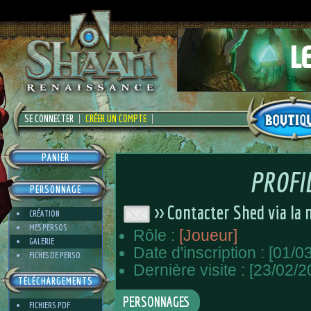
SE CONNECTER
CRÉER UN COMPTE
PANIER
PROFI
PERSONNAGE
>> Contacter Shed via la
CRÉATION
MES PERSOS
Rôle :
[Joueur]
GALERIE
Date d'inscription : [01/0
FICHES DE PERSO
Dernière visite : [23/02/2
TÉLÉCHARGEMENTS
PERSONNAGES
FICHIERS PDF