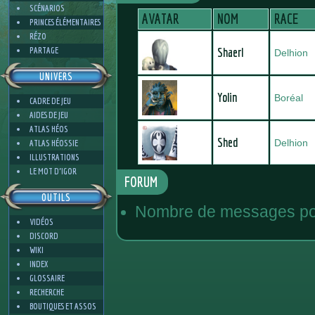
SCÉNARIOS
AVATAR
NOM
RACE
PRINCES ÉLÉMENTAIRES
RÉZO
PARTAGE
Shaerl
Delhion
UNIVERS
Yolin
Boréal
CADRE DE JEU
AIDES DE JEU
ATLAS HÉOS
Shed
Delhion
ATLAS HÉOSSIE
ILLUSTRATIONS
LE MOT D'IGOR
FORUM
OUTILS
Nombre de messages pos
VIDÉOS
DISCORD
WIKI
INDEX
GLOSSAIRE
RECHERCHE
BOUTIQUES ET ASSOS