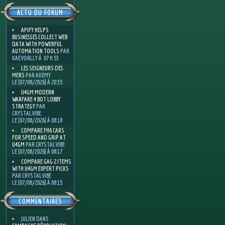
ACTU DU FORUM
APIFY HELPS
BUSINESSES COLLECT WEB
DATA WITH POWERFUL
AUTOMATION TOOLS
PAR
KAEVORLLY À 07 H 53
LES SEIGNEURS DES
MERS
PAR AKEMY
LE [07/08/2026] À 20:35
U4GM MODERN
WARFARE 4 BOT LOBBY
STRATEGY
PAR
CRYSTALVIBE
LE [07/08/2026] À 08:18
COMPARE FH6 CARS
FOR SPEED AND GRIP AT
U4GM
PAR CRYSTALVIBE
LE [07/08/2026] À 08:17
COMPARE GAG 2 ITEMS
WITH U4GM EXPERT PICKS
PAR CRYSTALVIBE
LE [07/08/2026] À 08:15
COMMENTAIRES
JULIEN
DANS