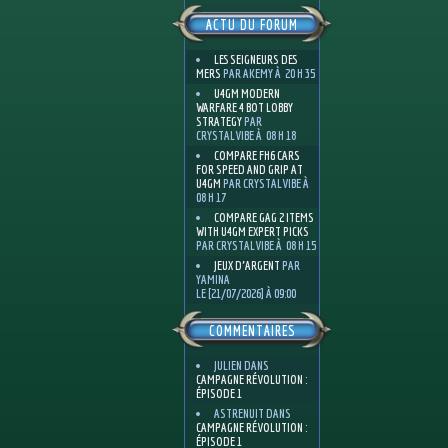
ACTU DU FORUM
LES SEIGNEURS DES
MERS
PAR AKEMY À 20 H 35
U4GM MODERN
WARFARE 4 BOT LOBBY
STRATEGY
PAR
CRYSTALVIBE À 08 H 18
COMPARE FH6 CARS
FOR SPEED AND GRIP AT
U4GM
PAR CRYSTALVIBE À
08 H 17
COMPARE GAG 2 ITEMS
WITH U4GM EXPERT PICKS
PAR CRYSTALVIBE À 08 H 15
JEUX D'ARGENT
PAR
YAMINA
LE [21/07/2026] À 09:00
COMMENTAIRES
JULIEN
DANS
CAMPAGNE RÉVOLUTION :
ÉPISODE 1
ASTRENUIT
DANS
CAMPAGNE RÉVOLUTION :
ÉPISODE 1