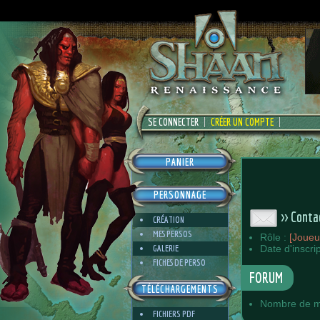
SE CONNECTER
CRÉER UN COMPTE
PANIER
PERSONNAGE
>> Conta
CRÉATION
MES PERSOS
Rôle :
[Joueu
GALERIE
Date d'inscri
FICHES DE PERSO
FORUM
TÉLÉCHARGEMENTS
Nombre de m
FICHIERS PDF