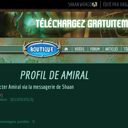
SHAAN WORLD
ÉDITÉ PAR ORI
VIDÉOS
FORUM
ARTICLES
TÉ
PROFIL DE
AMIRAL
cter Amiral via la messagerie de Shaan
r]
ption : [01/03/2013]
essages postés : 0