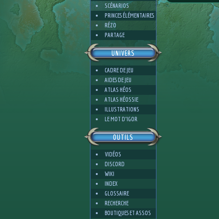
SCÉNARIOS
PRINCES ÉLÉMENTAIRES
RÉZO
PARTAGE
UNIVERS
CADRE DE JEU
AIDES DE JEU
ATLAS HÉOS
ATLAS HÉOSSIE
ILLUSTRATIONS
LE MOT D'IGOR
OUTILS
VIDÉOS
DISCORD
WIKI
INDEX
GLOSSAIRE
RECHERCHE
BOUTIQUES ET ASSOS