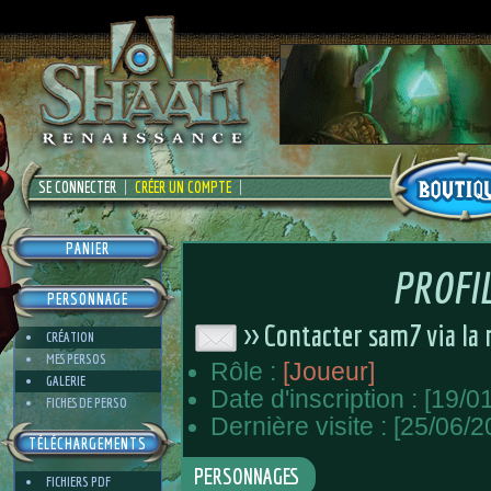
SE CONNECTER
CRÉER UN COMPTE
PANIER
PROFI
PERSONNAGE
>> Contacter sam7 via la
CRÉATION
MES PERSOS
Rôle :
[Joueur]
GALERIE
Date d'inscription : [19/0
FICHES DE PERSO
Dernière visite : [25/06/2
TÉLÉCHARGEMENTS
PERSONNAGES
FICHIERS PDF