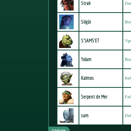
Strak
Da
Silgür
Bor
S'SAMS'ET
Yg
Yolam
Bor
Kalmos
Kel
Serpent de Mer
Fel
sam
Del