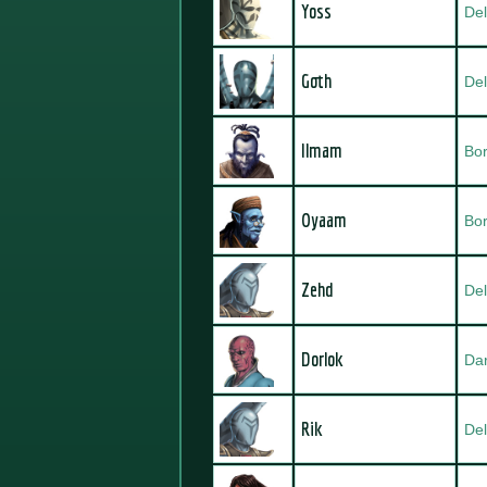
Yoss
Del
Goth
Del
Ilmam
Bor
Oyaam
Bor
Zehd
Del
Dorlok
Da
Rik
Del