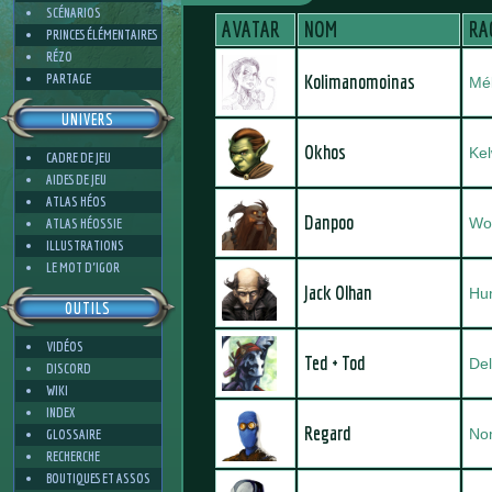
SCÉNARIOS
AVATAR
NOM
RA
PRINCES ÉLÉMENTAIRES
RÉZO
PARTAGE
Kolimanomoinas
Mé
UNIVERS
Okhos
Kel
CADRE DE JEU
AIDES DE JEU
ATLAS HÉOS
Danpoo
Wo
ATLAS HÉOSSIE
ILLUSTRATIONS
LE MOT D'IGOR
Jack Olhan
Hu
OUTILS
VIDÉOS
Ted + Tod
Del
DISCORD
WIKI
INDEX
Regard
No
GLOSSAIRE
RECHERCHE
BOUTIQUES ET ASSOS