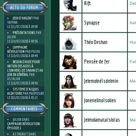
Rift
Del
ACTU DU FORUM
JEUX D'ARGENT
PAR
Synapse
YAMINA
Kel
LE [21/07/2026] À 09:00
PRÉSENTATIONS
PAR
JULIEN
LE [10/07/2026] À 08:56
Théo Deshan
Hu
CAMPAGNE
RÉVOLUTION
PAR PUCHU
LE [10/07/2026] À 08:49
Pensée de fer
Fel
BESOIN D’AIDE POUR
INITIER DES ADOS À
L’UNIVERS DE SHAAN ET AU
JDR EN GÉNÉRAL
PAR
ASTALON
Jelemolnéïsdelmin
Mé
LE [10/07/2026] À 08:46
SYSTEME D'ACQUIS
ALEATOIRE
PAR MAXPEIGNE
LE [02/07/2026] À 03:13
Jonenelinoïsolien
Mé
COMMENTAIRES
Jelmolamataïsloïas
JULIEN
DANS
Mé
CAMPAGNE RÉVOLUTION :
ÉPISODE 1
ASTRENUIT
DANS