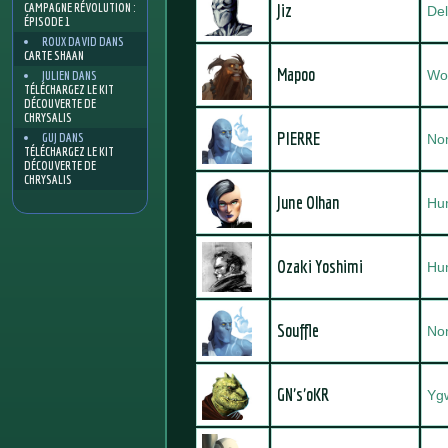
CAMPAGNE RÉVOLUTION :
Jiz
Del
ÉPISODE 1
ROUX DAVID
DANS
CARTE SHAAN
Mapoo
Wo
JULIEN
DANS
TÉLÉCHARGEZ LE KIT
DÉCOUVERTE DE
CHRYSALIS
PIERRE
GUJ
DANS
No
TÉLÉCHARGEZ LE KIT
DÉCOUVERTE DE
CHRYSALIS
June Olhan
Hu
Ozaki Yoshimi
Hu
Souffle
No
GN's'oKR
Yg