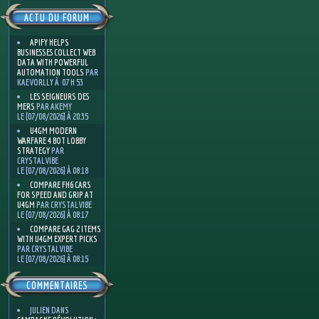
ACTU DU FORUM
APIFY HELPS
BUSINESSES COLLECT WEB
DATA WITH POWERFUL
AUTOMATION TOOLS
PAR
KAEVORLLY À 07 H 53
LES SEIGNEURS DES
MERS
PAR AKEMY
LE [07/08/2026] À 20:35
U4GM MODERN
WARFARE 4 BOT LOBBY
STRATEGY
PAR
CRYSTALVIBE
LE [07/08/2026] À 08:18
COMPARE FH6 CARS
FOR SPEED AND GRIP AT
U4GM
PAR CRYSTALVIBE
LE [07/08/2026] À 08:17
COMPARE GAG 2 ITEMS
WITH U4GM EXPERT PICKS
PAR CRYSTALVIBE
LE [07/08/2026] À 08:15
COMMENTAIRES
JULIEN
DANS