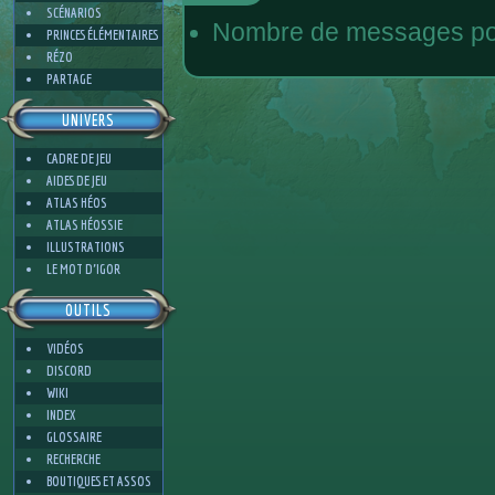
SCÉNARIOS
Nombre de messages pos
PRINCES ÉLÉMENTAIRES
RÉZO
PARTAGE
UNIVERS
CADRE DE JEU
AIDES DE JEU
ATLAS HÉOS
ATLAS HÉOSSIE
ILLUSTRATIONS
LE MOT D'IGOR
OUTILS
VIDÉOS
DISCORD
WIKI
INDEX
GLOSSAIRE
RECHERCHE
BOUTIQUES ET ASSOS