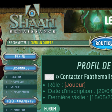
SE CONNECTER
CRÉER UN COMPTE
PANIER
PROFIL D
PERSONNAGE
>> Contacter Fabthemolis
CRÉATION
MES PERSOS
Rôle :
[Joueur]
GALERIE
Date d'inscription : [29/0
FICHES DE PERSO
Dernière visite : [15/05/2
TÉLÉCHARGEMENTS
FORUM
FICHIERS PDF