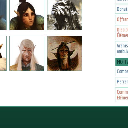
Donat
Offra
Discip
Élémen
Arenis
ambul
MOTI
Combat
Percer
Commu
Élémen