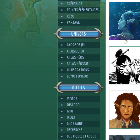
SCÉNARIOS
PRINCES ÉLÉMENTAIRES
RÉZO
PARTAGE
UNIVERS
3
CADRE DE JEU
AIDES DE JEU
ATLAS HÉOS
ATLAS HÉOSSIE
ILLUSTRATIONS
4
LE MOT D'IGOR
OUTILS
VIDÉOS
DISCORD
WIKI
INDEX
GLOSSAIRE
RECHERCHE
BOUTIQUES ET ASSOS