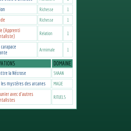
ion
Richesse
1
nde
Richesse
1
le (Apprenti
Relation
1
taliste)
 carapace
Armimale
1
ante
VATIONS
DOMAINE
tre la Nécrose
SHAAN
 les mystères des arcanes
MAGIE
nier avec d'autres
RITUELS
talistes