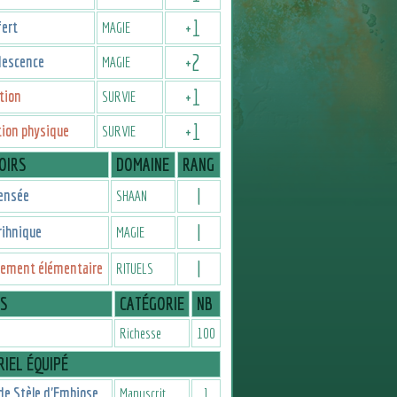
+
1
fert
MAGIE
+
2
descence
MAGIE
+
1
tion
SURVIE
+
1
ion physique
SURVIE
OIRS
DOMAINE
RANG
I
ensée
SHAAN
I
rihnique
MAGIE
I
cement élémentaire
RITUELS
IS
CATÉGORIE
NB
Richesse
100
IEL ÉQUIPÉ
de Stèle d'Embiose
Manuscrit
1