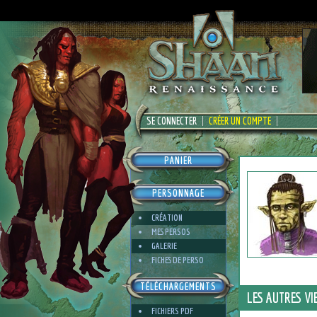
SE CONNECTER
CRÉER UN COMPTE
PANIER
PERSONNAGE
CRÉATION
MES PERSOS
GALERIE
FICHES DE PERSO
TÉLÉCHARGEMENTS
LES AUTRES VI
FICHIERS PDF