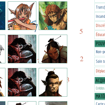
2
5
Trans
Incan
7
Discré
5
Éducat
7
7
POUV
7
Non-p
7
2
7
Soin t
Dépla
3
3
ACQU
Crédos
1
MATÉR
Carte 