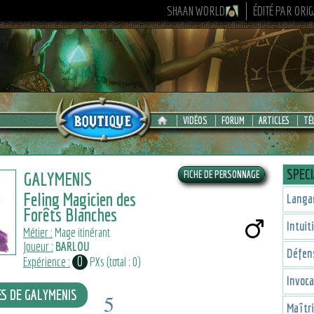
SHAAN WORLD
ÉDITÉ PAR ORI
VIDÉOS
FORUM
ARTICLES
TÉ
SPECI
GALYMENIS
Feling Magicien des
Langa
Forêts Blanches
Intuit
Métier :
Mage itinérant
Joueur :
BARLOU
Défen
0
Expérience :
PXs (total : 0)
Invoca
ES DE GALYMENIS
5
Maîtr