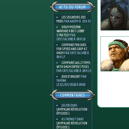
ACTU DU FORUM
LES SEIGNEURS DES
MERS
PAR AKEMY À 20 H 35
U4GM MODERN
WARFARE 4 BOT LOBBY
STRATEGY
PAR
CRYSTALVIBE À 08 H 18
COMPARE FH6 CARS
FOR SPEED AND GRIP AT
U4GM
PAR CRYSTALVIBE À
08 H 17
COMPARE GAG 2 ITEMS
WITH U4GM EXPERT PICKS
PAR CRYSTALVIBE À 08 H 15
JEUX D'ARGENT
PAR
YAMINA
LE [21/07/2026] À 09:00
COMMENTAIRES
JULIEN
DANS
CAMPAGNE RÉVOLUTION :
ÉPISODE 1
ASTRENUIT
DANS
CAMPAGNE RÉVOLUTION :
ÉPISODE 1