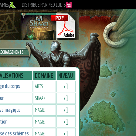
GAMES
DISTRIBUÉ PAR NEO LUDIS
LÉCHARGEMENTS
ALISATIONS
DOMAINE
NIVEAU
+
1
ge du corps
ARTS
+
1
ion
SHAAN
+
1
se magique
MAGIE
+
1
tion
MAGIE
+
1
ise des schèmes
MAGIE