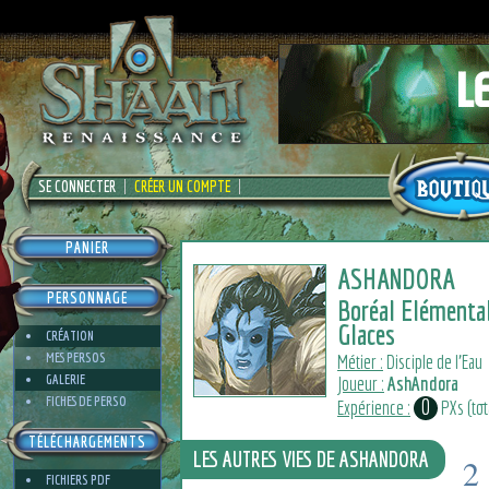
SE CONNECTER
CRÉER UN COMPTE
PANIER
ASHANDORA
PERSONNAGE
Boréal Elémental
Glaces
CRÉATION
MES PERSOS
Métier :
Disciple de l'Eau
GALERIE
Joueur :
AshAndora
FICHES DE PERSO
0
Expérience :
PXs (tota
TÉLÉCHARGEMENTS
LES AUTRES VIES DE ASHANDORA
2
FICHIERS PDF