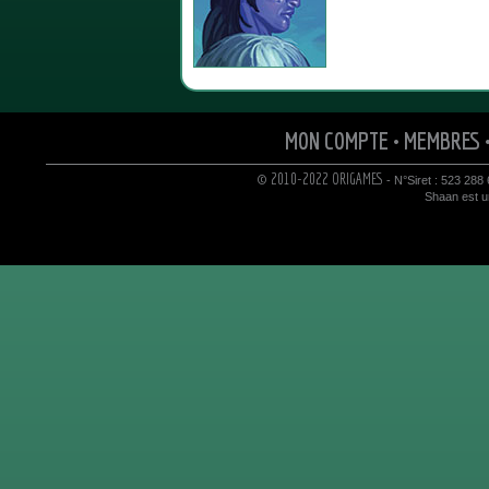
MON COMPTE
•
MEMBRES
© 2010-2022 ORIGAMES
- N°Siret : 523 288
Shaan est un