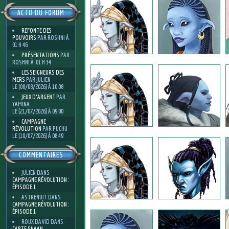
ACTU DU FORUM
REFONTE DES
POUVOIRS
PAR ROSHNI À
01 H 46
PRÉSENTATIONS
PAR
ROSHNI À 01 H 34
LES SEIGNEURS DES
MERS
PAR JULIEN
LE [08/08/2026] À 10:08
JEUX D'ARGENT
PAR
YAMINA
LE [21/07/2026] À 09:00
CAMPAGNE
RÉVOLUTION
PAR PUCHU
LE [10/07/2026] À 08:49
COMMENTAIRES
JULIEN
DANS
CAMPAGNE RÉVOLUTION :
ÉPISODE 1
ASTRENUIT
DANS
CAMPAGNE RÉVOLUTION :
ÉPISODE 1
ROUX DAVID
DANS
CARTE SHAAN