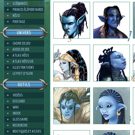
2
SCÉNARIOS
PRINCES ÉLÉMENTAIRES
RÉZO
PARTAGE
7
UNIVERS
3
CADRE DE JEU
7
AIDES DE JEU
5
ATLAS HÉOS
ATLAS HÉOSSIE
ILLUSTRATIONS
5
3
LE MOT D'IGOR
8
OUTILS
VIDÉOS
2
DISCORD
WIKI
INDEX
3
GLOSSAIRE
RECHERCHE
BOUTIQUES ET ASSOS