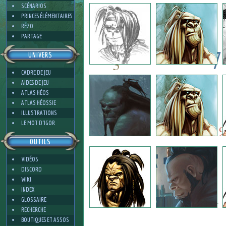
2
SCÉNARIOS
PRINCES ÉLÉMENTAIRES
RÉZO
PARTAGE
7
UNIVERS
3
CADRE DE JEU
7
AIDES DE JEU
6
ATLAS HÉOS
ATLAS HÉOSSIE
ILLUSTRATIONS
6
3
LE MOT D'IGOR
9
OUTILS
VIDÉOS
3
DISCORD
WIKI
INDEX
1
GLOSSAIRE
RECHERCHE
BOUTIQUES ET ASSOS