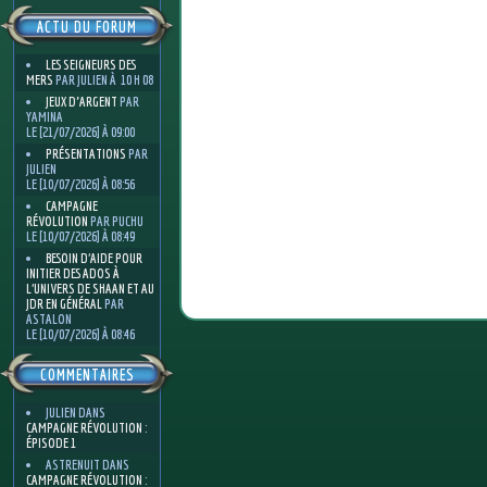
ACTU DU FORUM
LES SEIGNEURS DES
MERS
PAR JULIEN À 10 H 08
JEUX D'ARGENT
PAR
YAMINA
LE [21/07/2026] À 09:00
PRÉSENTATIONS
PAR
JULIEN
LE [10/07/2026] À 08:56
CAMPAGNE
RÉVOLUTION
PAR PUCHU
LE [10/07/2026] À 08:49
BESOIN D’AIDE POUR
INITIER DES ADOS À
L’UNIVERS DE SHAAN ET AU
JDR EN GÉNÉRAL
PAR
ASTALON
LE [10/07/2026] À 08:46
COMMENTAIRES
JULIEN
DANS
CAMPAGNE RÉVOLUTION :
ÉPISODE 1
ASTRENUIT
DANS
CAMPAGNE RÉVOLUTION :