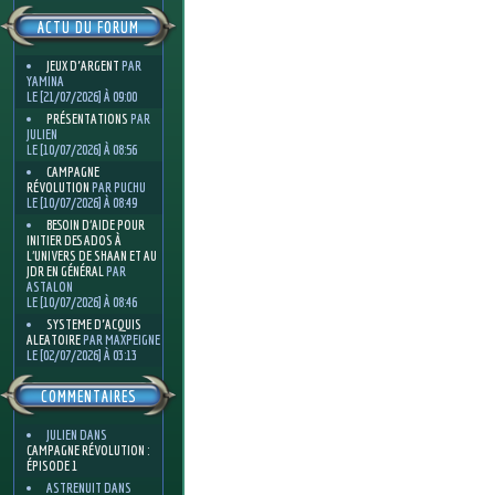
ACTU DU FORUM
JEUX D'ARGENT
PAR
YAMINA
LE [21/07/2026] À 09:00
PRÉSENTATIONS
PAR
JULIEN
LE [10/07/2026] À 08:56
CAMPAGNE
RÉVOLUTION
PAR PUCHU
LE [10/07/2026] À 08:49
BESOIN D’AIDE POUR
INITIER DES ADOS À
L’UNIVERS DE SHAAN ET AU
JDR EN GÉNÉRAL
PAR
ASTALON
LE [10/07/2026] À 08:46
SYSTEME D'ACQUIS
ALEATOIRE
PAR MAXPEIGNE
LE [02/07/2026] À 03:13
COMMENTAIRES
JULIEN
DANS
CAMPAGNE RÉVOLUTION :
ÉPISODE 1
ASTRENUIT
DANS