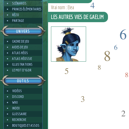
4
SCÉNARIOS
Vrai nom : Elea
PRINCES ÉLÉMENTAIRES
RÉZO
LES AUTRES VIES DE GAELIM
PARTAGE
6
UNIVERS
3
CADRE DE JEU
6
AIDES DE JEU
8
ATLAS HÉOS
ATLAS HÉOSSIE
ILLUSTRATIONS
8
5
LE MOT D'IGOR
8
OUTILS
VIDÉOS
3
DISCORD
WIKI
INDEX
2
GLOSSAIRE
RECHERCHE
BOUTIQUES ET ASSOS