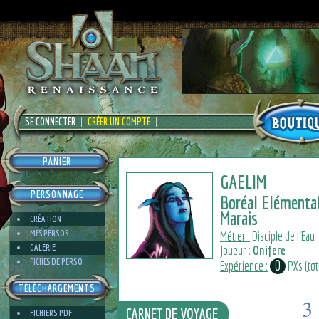
SE CONNECTER
CRÉER UN COMPTE
PANIER
GAELIM
PERSONNAGE
Boréal Elémental
Marais
CRÉATION
MES PERSOS
Métier :
Disciple de l'Eau
GALERIE
Joueur :
Onifere
FICHES DE PERSO
0
Expérience :
PXs (tota
TÉLÉCHARGEMENTS
3
CARNET DE VOYAGE
FICHIERS PDF