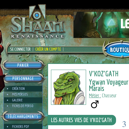
SE CONNECTER
CRÉER UN COMPTE
PANIER
V'KOZ'GATH
PERSONNAGE
Ygwan Voyageur
Marais
CRÉATION
MES PERSOS
Métier :
Chasseur
GALERIE
FICHES DE PERSO
TÉLÉCHARGEMENTS
LES AUTRES VIES DE V'KOZ'GATH
3
FICHIERS PDF