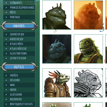
2
SCÉNARIOS
PRINCES ÉLÉMENTAIRES
RÉZO
PARTAGE
5
UNIVERS
3
CADRE DE JEU
5
9
AIDES DE JEU
ATLAS HÉOS
ATLAS HÉOSSIE
9
ILLUSTRATIONS
6
LE MOT D'IGOR
8
OUTILS
VIDÉOS
4
DISCORD
WIKI
INDEX
1
GLOSSAIRE
RECHERCHE
BOUTIQUES ET ASSOS