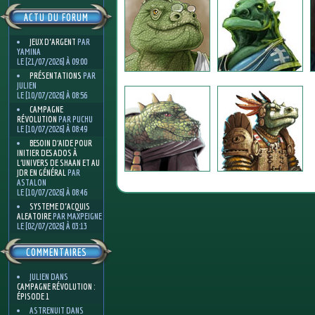
ACTU DU FORUM
JEUX D'ARGENT
PAR
YAMINA
LE [21/07/2026] À 09:00
PRÉSENTATIONS
PAR
JULIEN
LE [10/07/2026] À 08:56
CAMPAGNE
RÉVOLUTION
PAR PUCHU
LE [10/07/2026] À 08:49
BESOIN D’AIDE POUR
INITIER DES ADOS À
L’UNIVERS DE SHAAN ET AU
JDR EN GÉNÉRAL
PAR
ASTALON
LE [10/07/2026] À 08:46
SYSTEME D'ACQUIS
ALEATOIRE
PAR MAXPEIGNE
LE [02/07/2026] À 03:13
COMMENTAIRES
JULIEN
DANS
CAMPAGNE RÉVOLUTION :
ÉPISODE 1
ASTRENUIT
DANS