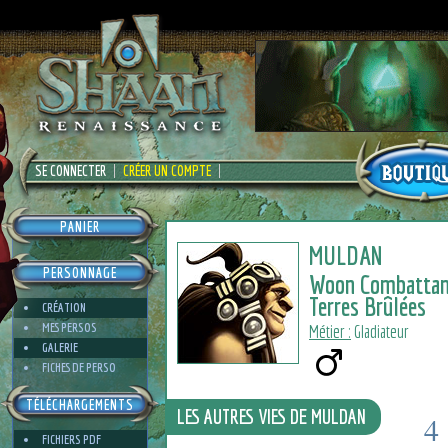
SE CONNECTER
CRÉER UN COMPTE
PANIER
MULDAN
PERSONNAGE
Woon Combattan
Terres Brûlées
CRÉATION
MES PERSOS
Métier :
Gladiateur
GALERIE
FICHES DE PERSO
TÉLÉCHARGEMENTS
LES AUTRES VIES DE MULDAN
4
FICHIERS PDF