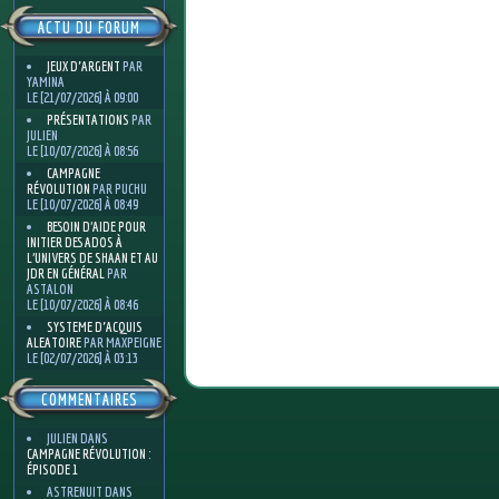
ACTU DU FORUM
JEUX D'ARGENT
PAR
YAMINA
LE [21/07/2026] À 09:00
PRÉSENTATIONS
PAR
JULIEN
LE [10/07/2026] À 08:56
CAMPAGNE
RÉVOLUTION
PAR PUCHU
LE [10/07/2026] À 08:49
BESOIN D’AIDE POUR
INITIER DES ADOS À
L’UNIVERS DE SHAAN ET AU
JDR EN GÉNÉRAL
PAR
ASTALON
LE [10/07/2026] À 08:46
SYSTEME D'ACQUIS
ALEATOIRE
PAR MAXPEIGNE
LE [02/07/2026] À 03:13
COMMENTAIRES
JULIEN
DANS
CAMPAGNE RÉVOLUTION :
ÉPISODE 1
ASTRENUIT
DANS