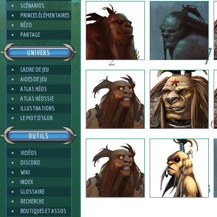
3
SCÉNARIOS
PRINCES ÉLÉMENTAIRES
RÉZO
PARTAGE
7
UNIVERS
2
CADRE DE JEU
7
7
AIDES DE JEU
ATLAS HÉOS
ATLAS HÉOSSIE
7
ILLUSTRATIONS
2
LE MOT D'IGOR
6
OUTILS
VIDÉOS
5
DISCORD
WIKI
INDEX
3
GLOSSAIRE
RECHERCHE
BOUTIQUES ET ASSOS