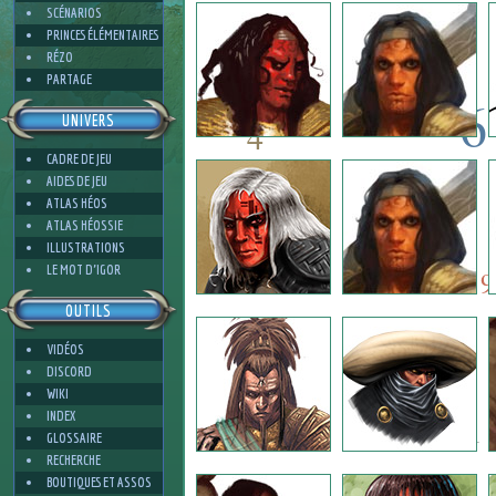
3
SCÉNARIOS
PRINCES ÉLÉMENTAIRES
RÉZO
PARTAGE
6
UNIVERS
4
CADRE DE JEU
6
6
AIDES DE JEU
ATLAS HÉOS
ATLAS HÉOSSIE
6
ILLUSTRATIONS
3
LE MOT D'IGOR
9
OUTILS
VIDÉOS
2
DISCORD
WIKI
INDEX
1
GLOSSAIRE
RECHERCHE
BOUTIQUES ET ASSOS