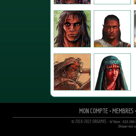
MON COMPTE
•
MEMBRES
© 2010-2022 ORIGAMES
- N°Siret : 523 288
Shaan est un