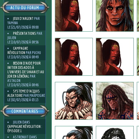
ACTU DU FORUM
JEUX D'ARGENT
PAR
YAMINA
LE [21/07/2026] À 09:00
PRÉSENTATIONS
PAR
JULIEN
LE [10/07/2026] À 08:56
CAMPAGNE
RÉVOLUTION
PAR PUCHU
LE [10/07/2026] À 08:49
BESOIN D’AIDE POUR
INITIER DES ADOS À
L’UNIVERS DE SHAAN ET AU
JDR EN GÉNÉRAL
PAR
ASTALON
LE [10/07/2026] À 08:46
SYSTEME D'ACQUIS
ALEATOIRE
PAR MAXPEIGNE
LE [02/07/2026] À 03:13
COMMENTAIRES
JULIEN
DANS
CAMPAGNE RÉVOLUTION :
ÉPISODE 1
ASTRENUIT
DANS