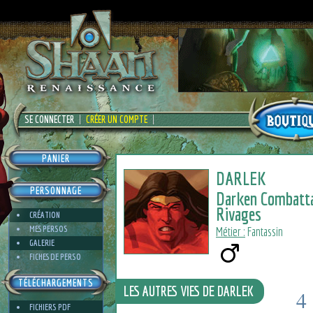
SE CONNECTER
CRÉER UN COMPTE
PANIER
DARLEK
PERSONNAGE
Darken Combatt
Rivages
CRÉATION
MES PERSOS
Métier :
Fantassin
GALERIE
FICHES DE PERSO
TÉLÉCHARGEMENTS
LES AUTRES VIES DE DARLEK
4
FICHIERS PDF