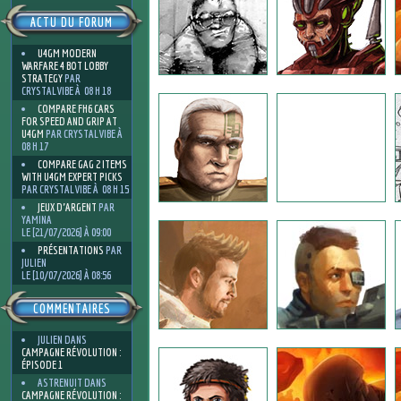
ACTU DU FORUM
U4GM MODERN
WARFARE 4 BOT LOBBY
STRATEGY
PAR
CRYSTALVIBE À 08 H 18
COMPARE FH6 CARS
FOR SPEED AND GRIP AT
U4GM
PAR CRYSTALVIBE À
08 H 17
COMPARE GAG 2 ITEMS
WITH U4GM EXPERT PICKS
PAR CRYSTALVIBE À 08 H 15
JEUX D'ARGENT
PAR
YAMINA
LE [21/07/2026] À 09:00
PRÉSENTATIONS
PAR
JULIEN
LE [10/07/2026] À 08:56
COMMENTAIRES
JULIEN
DANS
CAMPAGNE RÉVOLUTION :
ÉPISODE 1
ASTRENUIT
DANS
CAMPAGNE RÉVOLUTION :