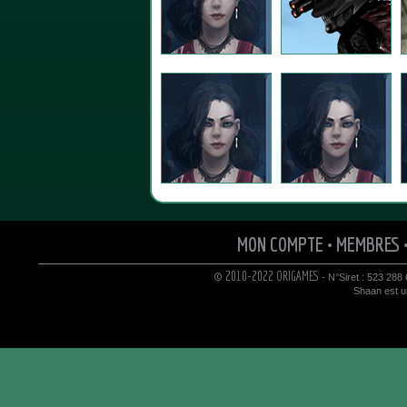
MON COMPTE
•
MEMBRES
© 2010-2022 ORIGAMES
- N°Siret : 523 288
Shaan est un