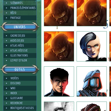
SCÉNARIOS
PRINCES ÉLÉMENTAIRES
RÉZO
5
PARTAGE
1
UNIVERS
5
CADRE DE JEU
5
AIDES DE JEU
ATLAS HÉOS
5
ATLAS HÉOSSIE
3
ILLUSTRATIONS
8
LE MOT D'IGOR
OUTILS
4
VIDÉOS
DISCORD
WIKI
7
INDEX
GLOSSAIRE
RECHERCHE
BOUTIQUES ET ASSOS