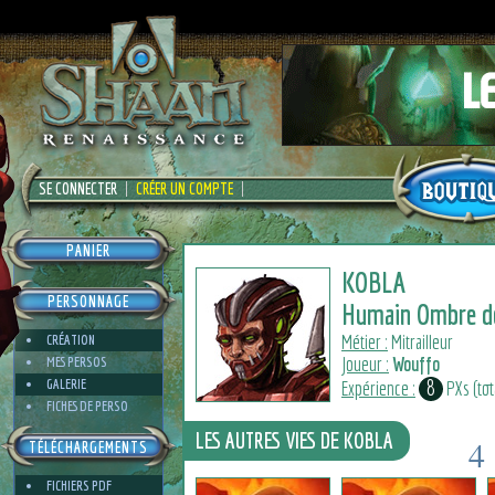
SE CONNECTER
CRÉER UN COMPTE
PANIER
KOBLA
PERSONNAGE
Humain Ombre de
Métier :
Mitrailleur
CRÉATION
Joueur :
Wouffo
MES PERSOS
8
GALERIE
Expérience :
PXs (tota
FICHES DE PERSO
LES AUTRES VIES DE KOBLA
4
TÉLÉCHARGEMENTS
1
FICHIERS PDF