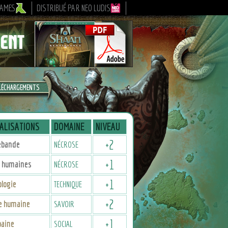
GAMES
DISTRIBUÉ PAR NEO LUDIS
LÉCHARGEMENTS
ALISATIONS
DOMAINE
NIVEAU
+
2
ebande
NÉCROSE
+
1
 humaines
NÉCROSE
+
1
logie
TECHNIQUE
+
2
re humaine
SAVOIR
+
1
baine
SOCIAL