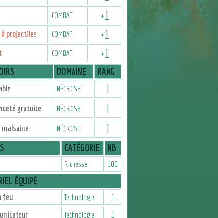
+
1
COMBAT
+
1
à projectiles
COMBAT
+
1
t
COMBAT
OIRS
DOMAINE
RANG
I
able
NÉCROSE
I
nceté gratuite
NÉCROSE
I
e malsaine
NÉCROSE
IS
CATÉGORIE
NB
Richesse
100
IEL ÉQUIPÉ
 feu
Technologie
1
nicateur
Technologie
1