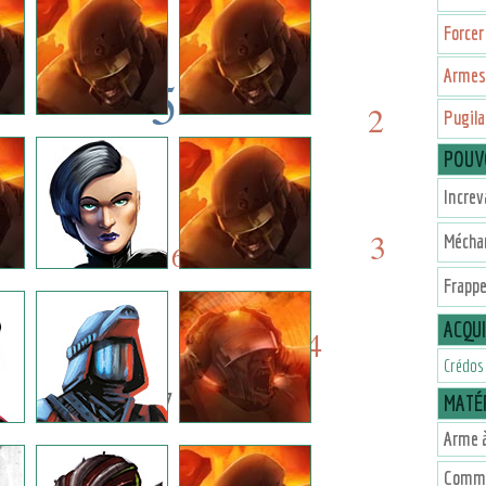
Forcer
Armes 
5
2
Pugila
5
POUV
5
6
Increv
5
3
Mécha
6
Frapp
ACQU
4
3
Crédos
7
MATÉR
Arme à
Commu