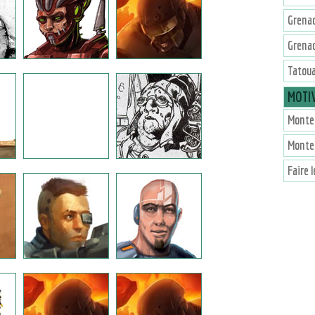
Grena
Grena
Tatou
MOTI
Monter
Monter
Faire 