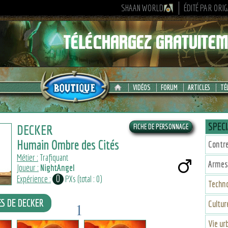
SHAAN WORLD
ÉDITÉ PAR ORI
VIDÉOS
FORUM
ARTICLES
TÉ
SPECI
DECKER
Humain Ombre des Cités
Contr
Métier :
Trafiquant
Armes
Joueur :
NightAngel
0
Expérience :
PXs (total : 0)
Techno
ES DE DECKER
Cultu
1
4
4
Vie ur