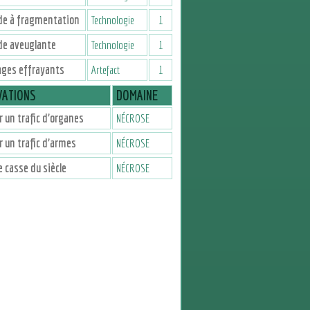
de à fragmentation
Technologie
1
de aveuglante
Technologie
1
ages effrayants
Artefact
1
VATIONS
DOMAINE
 un trafic d’organes
NÉCROSE
 un trafic d’armes
NÉCROSE
le casse du siècle
NÉCROSE