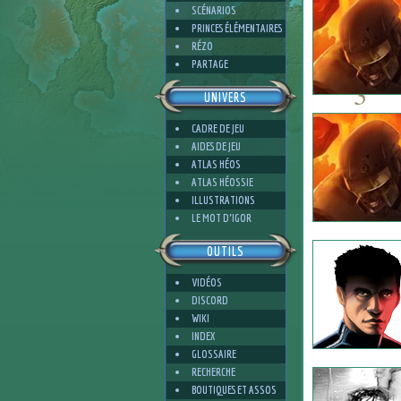
SCÉNARIOS
PRINCES ÉLÉMENTAIRES
RÉZO
PARTAGE
3
UNIVERS
CADRE DE JEU
AIDES DE JEU
ATLAS HÉOS
ATLAS HÉOSSIE
2
ILLUSTRATIONS
LE MOT D'IGOR
OUTILS
VIDÉOS
DISCORD
WIKI
INDEX
GLOSSAIRE
RECHERCHE
BOUTIQUES ET ASSOS