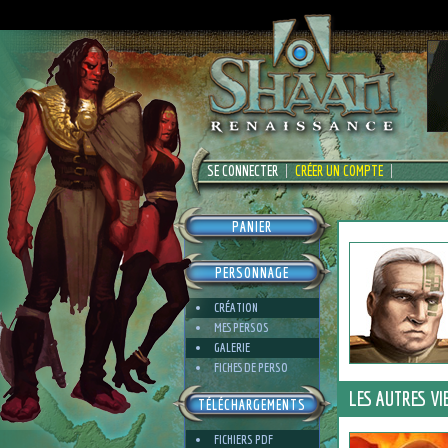
SE CONNECTER
CRÉER UN COMPTE
PANIER
PERSONNAGE
CRÉATION
MES PERSOS
GALERIE
FICHES DE PERSO
LES AUTRES VI
TÉLÉCHARGEMENTS
FICHIERS PDF