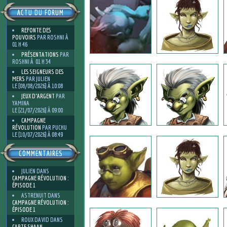
ACTU DU FORUM
REFONTE DES
POUVOIRS
PAR ROSHNI À
01 H 46
PRÉSENTATIONS
PAR
ROSHNI À 01 H 34
LES SEIGNEURS DES
MERS
PAR JULIEN
LE [08/08/2026] À 10:08
JEUX D'ARGENT
PAR
YAMINA
LE [21/07/2026] À 09:00
CAMPAGNE
RÉVOLUTION
PAR PUCHU
LE [10/07/2026] À 08:49
COMMENTAIRES
JULIEN
DANS
CAMPAGNE RÉVOLUTION :
ÉPISODE 1
ASTRENUIT
DANS
CAMPAGNE RÉVOLUTION :
ÉPISODE 1
ROUX DAVID
DANS
CARTE SHAAN