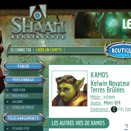
SE CONNECTER
CRÉER UN COMPTE
PANIER
KAMOS
PERSONNAGE
Kelwin Novateur
Terres Brûlées
CRÉATION
MES PERSOS
Métier :
Infotek
GALERIE
Joueur :
Mimi-974
FICHES DE PERSO
0
Expérience :
PXs (tota
TÉLÉCHARGEMENTS
LES AUTRES VIES DE KAMOS
2
FICHIERS PDF