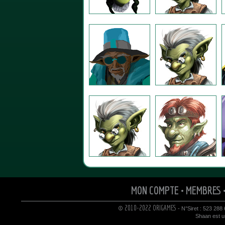
MON COMPTE
•
MEMBRES
© 2010-2022 ORIGAMES
- N°Siret : 523 288
Shaan est un