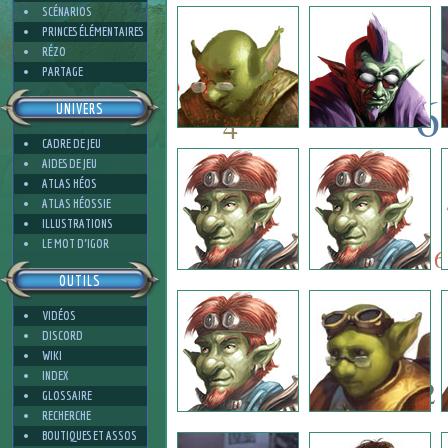
2
SCÉNARIOS
PRINCES ÉLÉMENTAIRES
RÉZO
PARTAGE
6
UNIVERS
4
CADRE DE JEU
6
AIDES DE JEU
11
ATLAS HÉOS
ATLAS HÉOSSIE
ILLUSTRATIONS
11
4
LE MOT D'IGOR
6
OUTILS
VIDÉOS
7
DISCORD
WIKI
INDEX
2
GLOSSAIRE
RECHERCHE
BOUTIQUES ET ASSOS