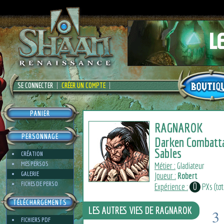
SE CONNECTER
CRÉER UN COMPTE
PANIER
RAGNAROK
PERSONNAGE
Darken Combatt
Sables
CRÉATION
MES PERSOS
Métier :
Gladiateur
GALERIE
Joueur :
Robert
FICHES DE PERSO
0
Expérience :
PXs (tota
TÉLÉCHARGEMENTS
LES AUTRES VIES DE RAGNAROK
3
FICHIERS PDF