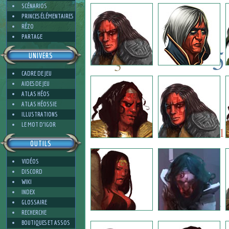
2
SCÉNARIOS
PRINCES ÉLÉMENTAIRES
RÉZO
PARTAGE
5
UNIVERS
3
CADRE DE JEU
5
AIDES DE JEU
6
ATLAS HÉOS
ATLAS HÉOSSIE
ILLUSTRATIONS
6
3
LE MOT D'IGOR
1
OUTILS
VIDÉOS
3
DISCORD
WIKI
INDEX
1
GLOSSAIRE
RECHERCHE
BOUTIQUES ET ASSOS