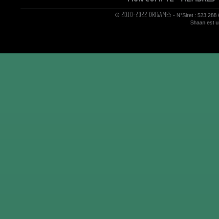
© 2010-2022 ORIGAMES
- N°Siret : 523 288
Shaan est un