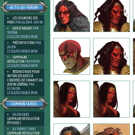
ACTU DU FORUM
LES SEIGNEURS DES
MERS
PAR JULIEN À 10 H 08
JEUX D'ARGENT
PAR
YAMINA
LE [21/07/2026] À 09:00
PRÉSENTATIONS
PAR
JULIEN
LE [10/07/2026] À 08:56
CAMPAGNE
RÉVOLUTION
PAR PUCHU
LE [10/07/2026] À 08:49
BESOIN D’AIDE POUR
INITIER DES ADOS À
L’UNIVERS DE SHAAN ET AU
JDR EN GÉNÉRAL
PAR
ASTALON
LE [10/07/2026] À 08:46
COMMENTAIRES
JULIEN
DANS
CAMPAGNE RÉVOLUTION :
ÉPISODE 1
ASTRENUIT
DANS
CAMPAGNE RÉVOLUTION :