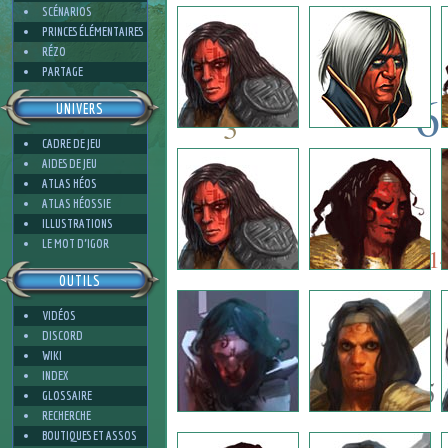
3
SCÉNARIOS
PRINCES ÉLÉMENTAIRES
RÉZO
PARTAGE
6
UNIVERS
3
CADRE DE JEU
9
AIDES DE JEU
5
ATLAS HÉOS
ATLAS HÉOSSIE
ILLUSTRATIONS
5
3
LE MOT D'IGOR
1
OUTILS
VIDÉOS
2
DISCORD
WIKI
INDEX
5
GLOSSAIRE
RECHERCHE
BOUTIQUES ET ASSOS