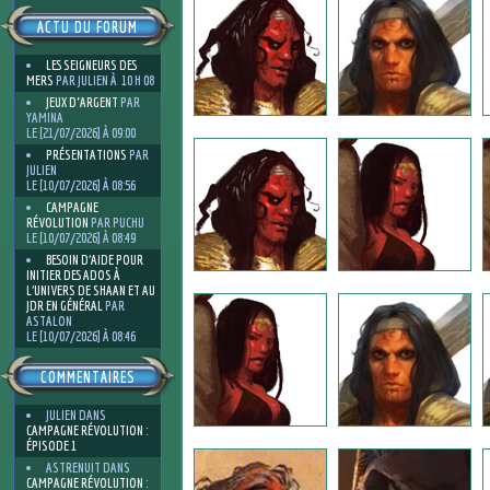
ACTU DU FORUM
LES SEIGNEURS DES
MERS
PAR JULIEN À 10 H 08
JEUX D'ARGENT
PAR
YAMINA
LE [21/07/2026] À 09:00
PRÉSENTATIONS
PAR
JULIEN
LE [10/07/2026] À 08:56
CAMPAGNE
RÉVOLUTION
PAR PUCHU
LE [10/07/2026] À 08:49
BESOIN D’AIDE POUR
INITIER DES ADOS À
L’UNIVERS DE SHAAN ET AU
JDR EN GÉNÉRAL
PAR
ASTALON
LE [10/07/2026] À 08:46
COMMENTAIRES
JULIEN
DANS
CAMPAGNE RÉVOLUTION :
ÉPISODE 1
ASTRENUIT
DANS
CAMPAGNE RÉVOLUTION :