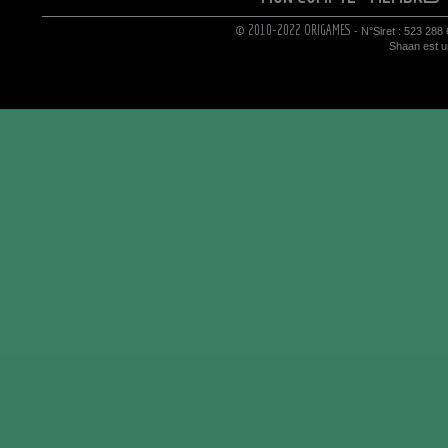
© 2010-2022 ORIGAMES
- N°Siret : 523 288
Shaan est un