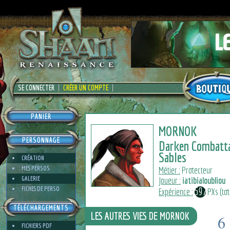
SE CONNECTER
CRÉER UN COMPTE
PANIER
MORNOK
PERSONNAGE
Darken Combatt
Sables
CRÉATION
MES PERSOS
Métier :
Protecteur
GALERIE
Joueur :
iatibialoubliou
FICHES DE PERSO
597
Expérience :
PXs (tot
TÉLÉCHARGEMENTS
LES AUTRES VIES DE MORNOK
6
FICHIERS PDF