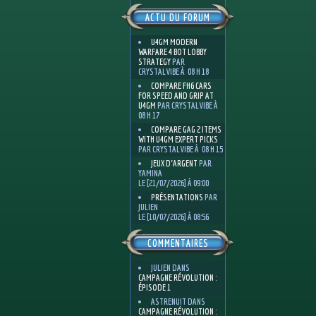
ACTU DU FORUM
U4GM MODERN
WARFARE 4 BOT LOBBY
STRATEGY
PAR
CRYSTALVIBE À 08 H 18
COMPARE FH6 CARS
FOR SPEED AND GRIP AT
U4GM
PAR CRYSTALVIBE À
08 H 17
COMPARE GAG 2 ITEMS
WITH U4GM EXPERT PICKS
PAR CRYSTALVIBE À 08 H 15
JEUX D'ARGENT
PAR
YAMINA
LE [21/07/2026] À 09:00
PRÉSENTATIONS
PAR
JULIEN
LE [10/07/2026] À 08:56
COMMENTAIRES
JULIEN
DANS
CAMPAGNE RÉVOLUTION :
ÉPISODE 1
ASTRENUIT
DANS
CAMPAGNE RÉVOLUTION :