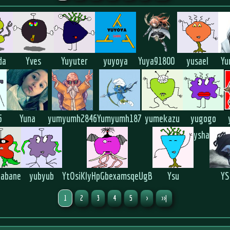
da
Yves
Yuyuter
yuyoya
Yuya91800
yusael
Yu
5
Yuna
yumyumh2846
Yumyumh187
yumekazu
yugogo
ysha
kabane
yubyub
YtOsiKIyHpGbexamsqeUgB
Ysu
YS
1
2
3
4
5
>
>>|