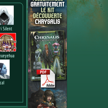
ri Silent
yueyehua
cal