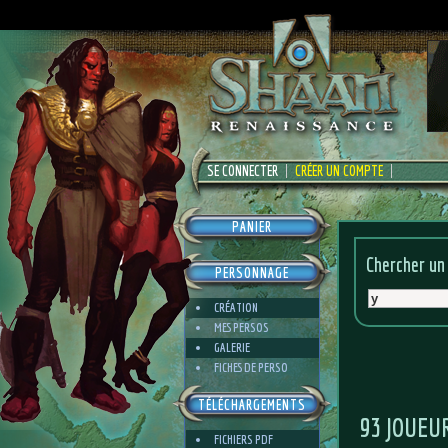
SE CONNECTER
CRÉER UN COMPTE
PANIER
Chercher un
PERSONNAGE
CRÉATION
MES PERSOS
GALERIE
FICHES DE PERSO
TÉLÉCHARGEMENTS
93 JOUEU
FICHIERS PDF