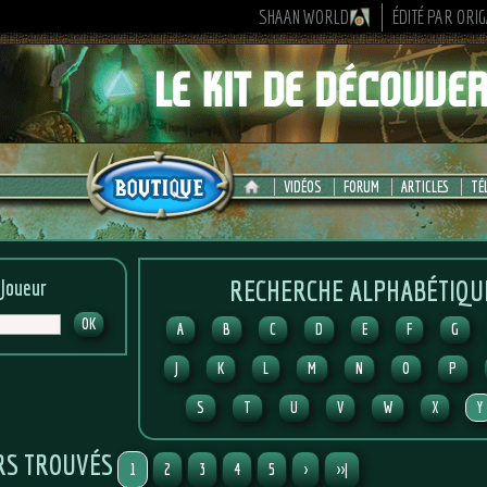
SHAAN WORLD
ÉDITÉ PAR ORI
VIDÉOS
FORUM
ARTICLES
TÉ
RECHERCHE ALPHABÉTIQU
 Joueur
A
B
C
D
E
F
G
J
K
L
M
N
O
P
S
T
U
V
W
X
Y
RS TROUVÉS
1
2
3
4
5
>
>>|