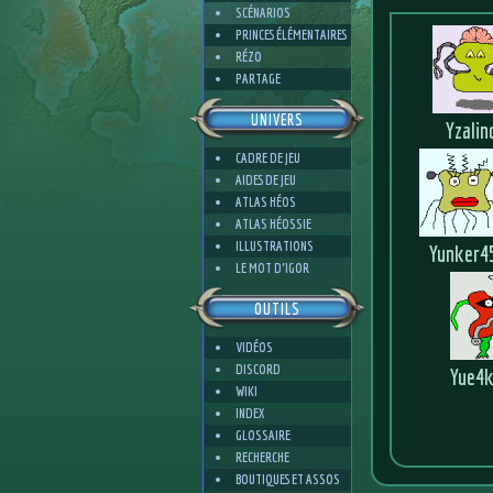
SCÉNARIOS
PRINCES ÉLÉMENTAIRES
RÉZO
PARTAGE
UNIVERS
Yzalin
CADRE DE JEU
AIDES DE JEU
ATLAS HÉOS
ATLAS HÉOSSIE
ILLUSTRATIONS
Yunker4
LE MOT D'IGOR
OUTILS
VIDÉOS
DISCORD
Yue4
WIKI
INDEX
GLOSSAIRE
RECHERCHE
BOUTIQUES ET ASSOS