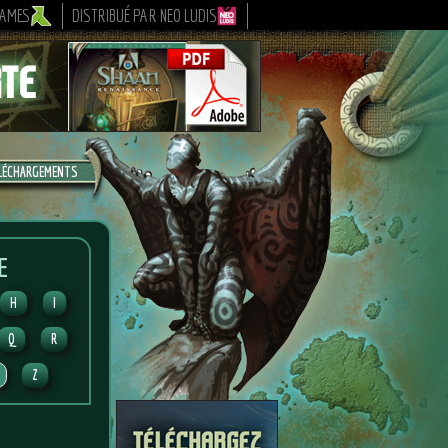
GAMES
DISTRIBUÉ PAR NEO LUDIS
LÉCHARGEMENTS
E
H
I
Q
R
Z