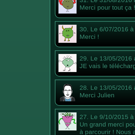
Merci pour tout ça 
30.
Le 6/07/2016 à
Merci !
29.
Le 13/05/2016 
JE vais le téléchar
28.
Le 13/05/2016 
Merci Julien
27.
Le 9/10/2015 à
Un grand merci pour
à parcourir ! Nous 