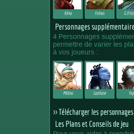
Këna
Felnos
G’d’ns
Personnages supplémentair
4 Personnages supplément
permettre de varier les pl
à vos joueurs :
Miléna
Gaéliane
Yep
>> Télécharger les personnages
Les Plans et Conseils de jeu
Pour vous aider à prendre