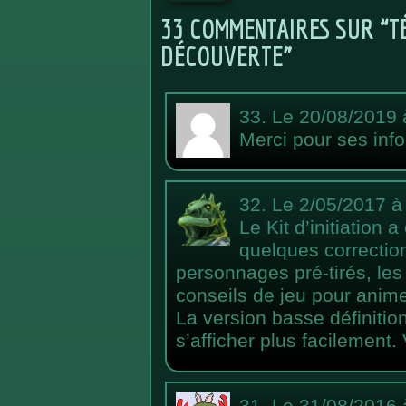
33 COMMENTAIRES SUR “T
DÉCOUVERTE”
33.
Le 20/08/2019 
Merci pour ses inf
32.
Le 2/05/2017 à
Le Kit d’initiation
quelques correctio
personnages pré-tirés, les
conseils de jeu pour anime
La version basse définitio
s’afficher plus facilement.
31.
Le 31/08/2016 