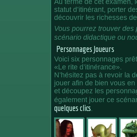
Au terme de cet examen, l
statut d’itinérant, porter d
découvrir les richesses de
Vous pourrez trouver des p
scénario didactique ou no
Personnages Joueurs
Voici six personnages prêts
«Le rite d’itinérance».
N’hésitez pas à revoir la d
jouer afin de bien vous e
et découpez les personna
également jouer ce scéna
quelques clics
.