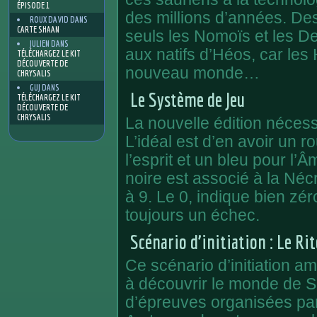
ÉPISODE 1
des millions d’années. Des
ROUX DAVID
DANS
CARTE SHAAN
seuls les Nomoïs et les De
JULIEN
DANS
aux natifs d’Héos, car le
TÉLÉCHARGEZ LE KIT
DÉCOUVERTE DE
nouveau monde…
CHRYSALIS
GUJ
DANS
Le Système de Jeu
TÉLÉCHARGEZ LE KIT
DÉCOUVERTE DE
CHRYSALIS
La nouvelle édition nécess
L’idéal est d’en avoir un 
l’esprit et un bleu pour l
noire est associé à la Néc
à 9. Le 0, indique bien zéro
toujours un échec.
Scénario d’initiation : Le Rit
Ce scénario d’initiation a
à découvrir le monde de S
d’épreuves organisées par