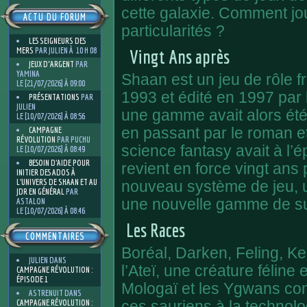
cette galaxie. Comment jo
ACTU DU FORUM
particularités ?
LES SEIGNEURS DES
MERS
PAR JULIEN À 10 H 08
Vingt Ans après
JEUX D'ARGENT
PAR
YAMINA
Shaan est un jeu de rôle f
LE [21/07/2026] À 09:00
1993 et édité en 1997 par
PRÉSENTATIONS
PAR
JULIEN
une gamme avait alors été
LE [10/07/2026] À 08:56
CAMPAGNE
en passant par le roman e
RÉVOLUTION
PAR PUCHU
science fantasy avait à l’é
LE [10/07/2026] À 08:49
BESOIN D’AIDE POUR
revient en force vingt ans 
INITIER DES ADOS À
L’UNIVERS DE SHAAN ET AU
nouveau système de jeu, un
JDR EN GÉNÉRAL
PAR
ASTALON
une nouvelle gamme de 
LE [10/07/2026] À 08:46
Les Races
COMMENTAIRES
Boréal, Darken, Feling, Ke
JULIEN
DANS
l’Ateï, une créature félin
CAMPAGNE RÉVOLUTION :
ÉPISODE 1
Mologaï et les Ygwans con
ASTRENUIT
DANS
CAMPAGNE RÉVOLUTION :
ces sauriens à la technol