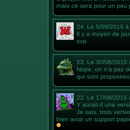
mais ce sera pour un peu p
24.
Le 5/09/2015 à
Il y a moyen de jou
svp
23.
Le 30/08/2015 
Nope, on n’a pas d
qui sont proposées
22.
Le 17/08/2015 
Y aurait-il une vers
Je sais, trois vers
bien avoir un support pap