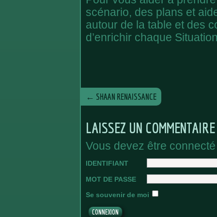
scénario, des plans et aid
autour de la table et des 
d’enrichir chaque Situation
←
SHAAN RENAISSANCE
LAISSEZ UN COMMENTAIRE
Vous devez être connecté
IDENTIFIANT
MOT DE PASSE
Se souvenir de moi