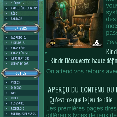
SCÉNARIOS
vou
PRINCES ÉLÉMENTAIRES
syst
RÉZO
des
PARTAGE
mots
UNIVERS
pas
CADRE DE JEU
Tél
AIDES DE JEU
ATLAS HÉOS
Kit 
ATLAS HÉOSSIE
ILLUSTRATIONS
Kit de Découverte haute défin
LE MOT D'IGOR
On attend vos retours ave
OUTILS
VIDÉOS
APERÇU DU CONTENU DU 
DISCORD
WIKI
Qu’est-ce que le jeu de rôle
INDEX
GLOSSAIRE
Les premières pages dress
RECHERCHE
BOUTIQUES ET ASSOS
différents types de jeux de