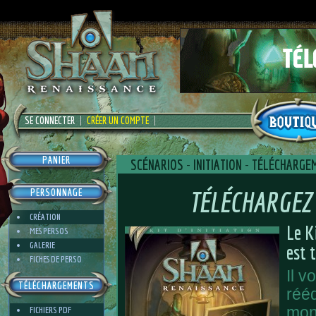
SE CONNECTER
CRÉER UN COMPTE
PANIER
SCÉNARIOS
-
INITIATION
-
TÉLÉCHARGE
TÉLÉCHARGEZ 
PERSONNAGE
CRÉATION
Le K
MES PERSOS
GALERIE
est 
FICHES DE PERSO
Il v
TÉLÉCHARGEMENTS
rééd
mon
FICHIERS PDF