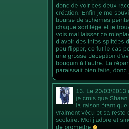
donc de voir ces deux race
création. Enfin je me souv
bourse de schèmes peintes 
chaque sortilège et je trou
vois mal laisser ce rolepla
d’avoir des infos splitées 
peu flipper, ce fut le cas p
une grosse déception d’av
bouquin à l’autre. La répa
paraissait bien faite, don
13.
Le 20/03/2013 
je crois que Shaan 
la raison étant que
vraiment vécu et sa reste
scolaire. Moi j’adore et s
de promettre