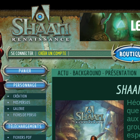
SE CONNECTER
CRÉER UN COMPTE
PANIER
ACTU
-
BACKGROUND
-
PRÉSENTATION
SHAA
PERSONNAGE
CRÉATION
Héo
MES PERSOS
GALERIE
que
FICHES DE PERSO
aux
grou
TÉLÉCHARGEMENTS
espè
FICHIERS PDF