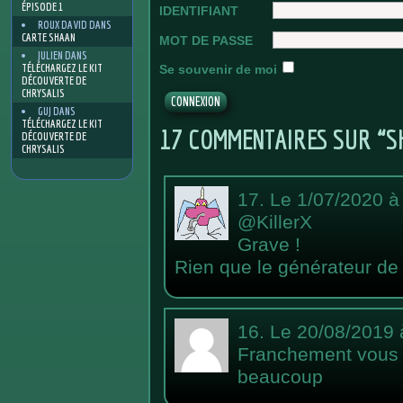
ÉPISODE 1
IDENTIFIANT
ROUX DAVID
DANS
CARTE SHAAN
MOT DE PASSE
JULIEN
DANS
TÉLÉCHARGEZ LE KIT
Se souvenir de moi
DÉCOUVERTE DE
CHRYSALIS
GUJ
DANS
TÉLÉCHARGEZ LE KIT
17 COMMENTAIRES SUR “S
DÉCOUVERTE DE
CHRYSALIS
17.
Le 1/07/2020 à
@KillerX
Grave !
Rien que le générateur d
16.
Le 20/08/2019 
Franchement vous f
beaucoup