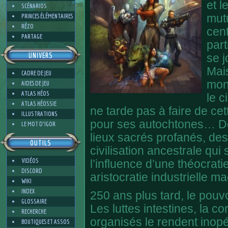
et l
SCÉNARIOS
PRINCES ÉLÉMENTAIRES
mut
RÉZO
cent
PARTAGE
part
UNIVERS
se j
Mai
CADRE DE JEU
mon
AIDES DE JEU
ATLAS HÉOS
le c
ATLAS HÉOSSIE
ne tarde pas à faire de cet
ILLUSTRATIONS
pour ses autochtones… D
LE MOT D'IGOR
lieux sacrés profanés, des
OUTILS
civilisation ancestrale qu
VIDÉOS
l’influence d’une théocrat
DISCORD
aristocratie industrielle m
WIKI
INDEX
250 ans plus tard, le pouvo
GLOSSAIRE
Les luttes intestines, la c
RECHERCHE
organisés le rendent inopé
BOUTIQUES ET ASSOS