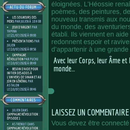
éloignées. L’Héossie rena
ACTU DU FORUM
poèmes, des peintures, d
LES SEIGNEURS DES
nouveau transmis aux nouv
MERS
PAR JULIEN À 10 H 08
du monde, des aventuriers
JEUX D'ARGENT
PAR
YAMINA
établi. Ils viennent en ai
LE [21/07/2026] À 09:00
redonnent espoir et ravive
PRÉSENTATIONS
PAR
JULIEN
d’appartenir à une grande 
LE [10/07/2026] À 08:56
CAMPAGNE
Avec leur Corps, leur Âme et 
RÉVOLUTION
PAR PUCHU
LE [10/07/2026] À 08:49
monde…
BESOIN D’AIDE POUR
INITIER DES ADOS À
L’UNIVERS DE SHAAN ET AU
JDR EN GÉNÉRAL
PAR
ASTALON
LE [10/07/2026] À 08:46
COMMENTAIRES
LAISSEZ UN COMMENTAIRE
JULIEN
DANS
CAMPAGNE RÉVOLUTION :
ÉPISODE 1
Vous devez être connecté
ASTRENUIT
DANS
CAMPAGNE RÉVOLUTION :