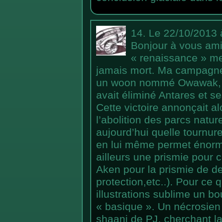
14.
Le 22/10/2013 
Bonjour à vous amis
« renaissance » me
jamais mort. Ma campagne 
un woon nommé Owawak, a
avait éliminé Antares et s
Cette victoire annonçait a
l’abolition des parcs natur
aujourd’hui quelle tournur
en lui même permet énormé
ailleurs une prismie pour 
Aken pour la prismie de de
protection,etc..). Pour ce 
illustrations sublime un b
« basique ». Un nécrosien 
shaani de PJ, cherchant la