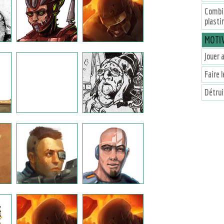
Combi
plasti
MOTI
Jouer a
Faire 
Détrui