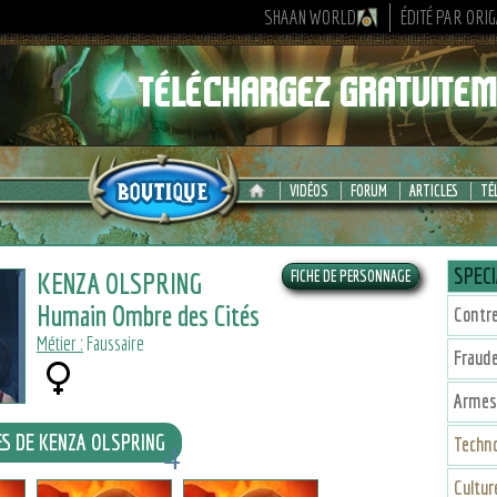
SHAAN WORLD
ÉDITÉ PAR ORI
VIDÉOS
FORUM
ARTICLES
TÉ
SPECI
KENZA OLSPRING
Humain Ombre des Cités
Contr
Métier :
Faussaire
Fraud
Armes
ES DE KENZA OLSPRING
Techno
4
2
2
Cultu