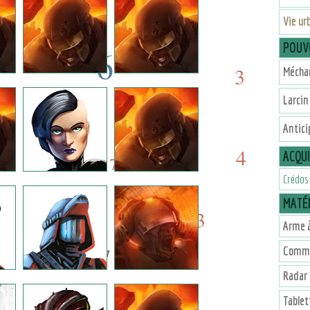
Vie ur
POUV
6
3
Mécha
6
Larcin 
6
7
Antici
6
4
ACQU
7
Crédos
MATÉR
3
2
Arme à
7
Commu
Radar
Tablet