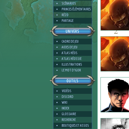
SCÉNARIOS
PRINCES ÉLÉMENTAIRES
RÉZO
PARTAGE
2
UNIVERS
CADRE DE JEU
AIDES DE JEU
ATLAS HÉOS
ATLAS HÉOSSIE
4
ILLUSTRATIONS
LE MOT D'IGOR
OUTILS
VIDÉOS
DISCORD
WIKI
INDEX
GLOSSAIRE
RECHERCHE
BOUTIQUES ET ASSOS