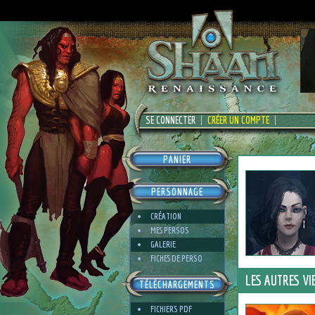
SE CONNECTER
CRÉER UN COMPTE
PANIER
PERSONNAGE
CRÉATION
MES PERSOS
GALERIE
FICHES DE PERSO
LES AUTRES VI
TÉLÉCHARGEMENTS
FICHIERS PDF