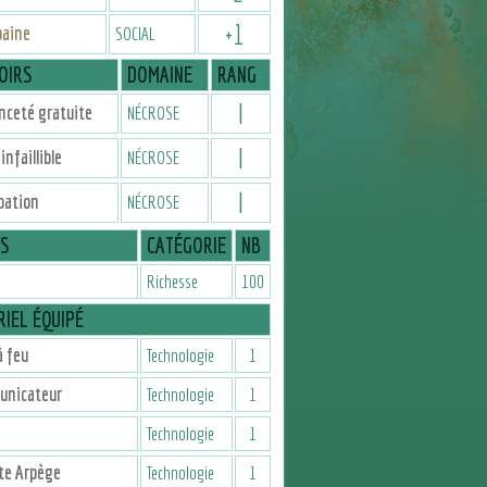
+
1
baine
SOCIAL
OIRS
DOMAINE
RANG
I
nceté gratuite
NÉCROSE
I
infaillible
NÉCROSE
I
pation
NÉCROSE
IS
CATÉGORIE
NB
Richesse
100
IEL ÉQUIPÉ
 feu
Technologie
1
nicateur
Technologie
1
Technologie
1
te Arpège
Technologie
1