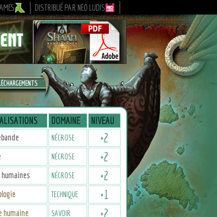
GAMES
DISTRIBUÉ PAR NEO LUDIS
LÉCHARGEMENTS
ALISATIONS
DOMAINE
NIVEAU
+
2
ebande
NÉCROSE
+
2
e
NÉCROSE
+
2
 humaines
NÉCROSE
+
1
logie
TECHNIQUE
+
2
re humaine
SAVOIR