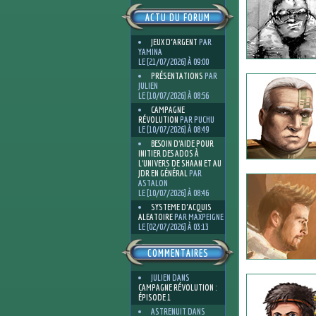
ACTU DU FORUM
JEUX D'ARGENT
PAR
YAMINA
LE [21/07/2026] À 09:00
PRÉSENTATIONS
PAR
JULIEN
LE [10/07/2026] À 08:56
CAMPAGNE
RÉVOLUTION
PAR PUCHU
LE [10/07/2026] À 08:49
BESOIN D’AIDE POUR
INITIER DES ADOS À
L’UNIVERS DE SHAAN ET AU
JDR EN GÉNÉRAL
PAR
ASTALON
LE [10/07/2026] À 08:46
SYSTEME D'ACQUIS
ALEATOIRE
PAR MAXPEIGNE
LE [02/07/2026] À 03:13
COMMENTAIRES
JULIEN
DANS
CAMPAGNE RÉVOLUTION :
ÉPISODE 1
ASTRENUIT
DANS