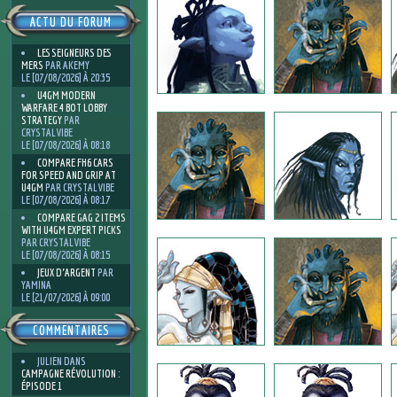
ACTU DU FORUM
LES SEIGNEURS DES
MERS
PAR AKEMY
LE [07/08/2026] À 20:35
U4GM MODERN
WARFARE 4 BOT LOBBY
STRATEGY
PAR
CRYSTALVIBE
LE [07/08/2026] À 08:18
COMPARE FH6 CARS
FOR SPEED AND GRIP AT
U4GM
PAR CRYSTALVIBE
LE [07/08/2026] À 08:17
COMPARE GAG 2 ITEMS
WITH U4GM EXPERT PICKS
PAR CRYSTALVIBE
LE [07/08/2026] À 08:15
JEUX D'ARGENT
PAR
YAMINA
LE [21/07/2026] À 09:00
COMMENTAIRES
JULIEN
DANS
CAMPAGNE RÉVOLUTION :
ÉPISODE 1