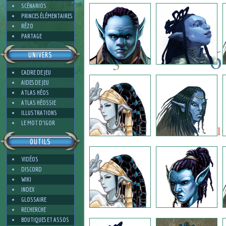
3
SCÉNARIOS
PRINCES ÉLÉMENTAIRES
RÉZO
PARTAGE
6
UNIVERS
3
CADRE DE JEU
6
AIDES DE JEU
6
ATLAS HÉOS
ATLAS HÉOSSIE
ILLUSTRATIONS
6
4
LE MOT D'IGOR
1
OUTILS
VIDÉOS
2
DISCORD
WIKI
INDEX
1
GLOSSAIRE
RECHERCHE
BOUTIQUES ET ASSOS