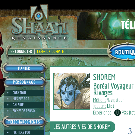
SE CONNECTER
CRÉER UN COMPTE
PANIER
SHOREM
PERSONNAGE
Boréal Voyageur
Rivages
CRÉATION
MES PERSOS
Métier :
Navigateur
GALERIE
Joueur :
Liet
FICHES DE PERSO
0
Expérience :
PXs (tota
TÉLÉCHARGEMENTS
LES AUTRES VIES DE SHOREM
3
FICHIERS PDF