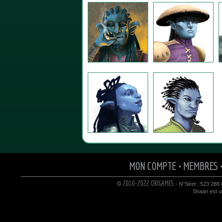
MON COMPTE
•
MEMBRES
© 2010-2022 ORIGAMES
- N°Siret : 523 288
Shaan est un