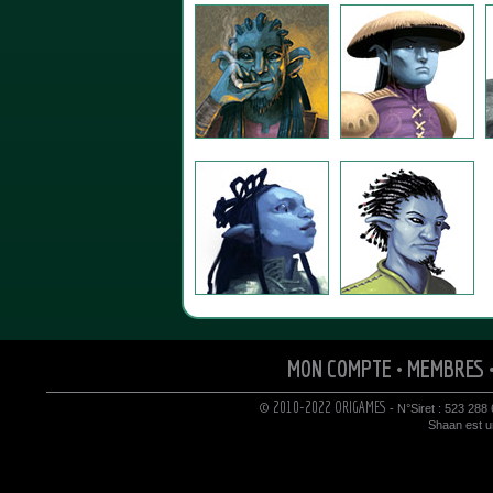
MON COMPTE
•
MEMBRES
© 2010-2022 ORIGAMES
- N°Siret : 523 288
Shaan est un