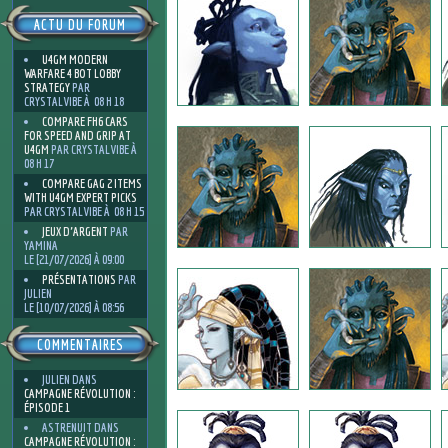
ACTU DU FORUM
U4GM MODERN
WARFARE 4 BOT LOBBY
STRATEGY
PAR
CRYSTALVIBE À 08 H 18
COMPARE FH6 CARS
FOR SPEED AND GRIP AT
U4GM
PAR CRYSTALVIBE À
08 H 17
COMPARE GAG 2 ITEMS
WITH U4GM EXPERT PICKS
PAR CRYSTALVIBE À 08 H 15
JEUX D'ARGENT
PAR
YAMINA
LE [21/07/2026] À 09:00
PRÉSENTATIONS
PAR
JULIEN
LE [10/07/2026] À 08:56
COMMENTAIRES
JULIEN
DANS
CAMPAGNE RÉVOLUTION :
ÉPISODE 1
ASTRENUIT
DANS
CAMPAGNE RÉVOLUTION :