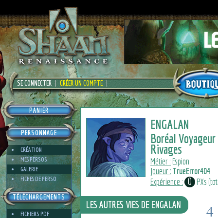
SE CONNECTER
CRÉER UN COMPTE
PANIER
ENGALAN
PERSONNAGE
Boréal Voyageur
Rivages
CRÉATION
MES PERSOS
Métier :
Espion
GALERIE
Joueur :
TrueError404
FICHES DE PERSO
0
Expérience :
PXs (tota
TÉLÉCHARGEMENTS
LES AUTRES VIES DE ENGALAN
4
FICHIERS PDF