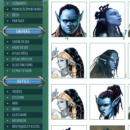
3
SCÉNARIOS
PRINCES ÉLÉMENTAIRES
RÉZO
PARTAGE
7
UNIVERS
4
CADRE DE JEU
7
AIDES DE JEU
5
ATLAS HÉOS
ATLAS HÉOSSIE
ILLUSTRATIONS
5
1
LE MOT D'IGOR
1
OUTILS
VIDÉOS
1
DISCORD
WIKI
INDEX
1
GLOSSAIRE
RECHERCHE
BOUTIQUES ET ASSOS