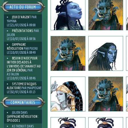
ACTU DU FORUM
JEUX D'ARGENT
PAR
YAMINA
LE [21/07/2026] À 09:00
PRÉSENTATIONS
PAR
JULIEN
LE [10/07/2026] À 08:56
CAMPAGNE
RÉVOLUTION
PAR PUCHU
LE [10/07/2026] À 08:49
BESOIN D’AIDE POUR
INITIER DES ADOS À
L’UNIVERS DE SHAAN ET AU
JDR EN GÉNÉRAL
PAR
ASTALON
LE [10/07/2026] À 08:46
SYSTEME D'ACQUIS
ALEATOIRE
PAR MAXPEIGNE
LE [02/07/2026] À 03:13
COMMENTAIRES
JULIEN
DANS
CAMPAGNE RÉVOLUTION :
ÉPISODE 1
ASTRENUIT
DANS