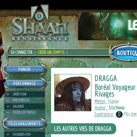
SE CONNECTER
CRÉER UN COMPTE
PANIER
DRAGGA
PERSONNAGE
Boréal Voyageur
Rivages
CRÉATION
MES PERSOS
Métier :
Espion
GALERIE
Joueur :
Stichouu
FICHES DE PERSO
0
Expérience :
PXs (tota
TÉLÉCHARGEMENTS
LES AUTRES VIES DE DRAGGA
1
FICHIERS PDF