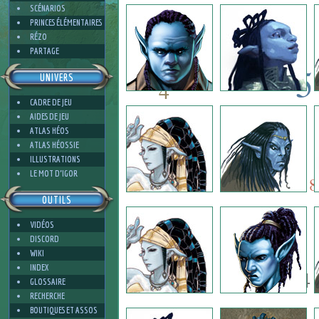
1
SCÉNARIOS
PRINCES ÉLÉMENTAIRES
RÉZO
PARTAGE
5
UNIVERS
4
CADRE DE JEU
5
AIDES DE JEU
7
ATLAS HÉOS
ATLAS HÉOSSIE
ILLUSTRATIONS
7
4
LE MOT D'IGOR
8
OUTILS
VIDÉOS
3
DISCORD
WIKI
INDEX
4
GLOSSAIRE
RECHERCHE
BOUTIQUES ET ASSOS