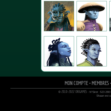
MON COMPTE
•
MEMBRES
© 2010-2022 ORIGAMES
- N°Siret : 523 288
Shaan est un