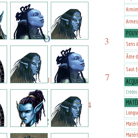
3
2
Armim
Armes 
6
POUV
3
Sens 
6
5
Âme d
10
Saut f
5
7
10
ACQU
Crédos
4
MATÉR
1
Longu
2
Matéri
Matéri