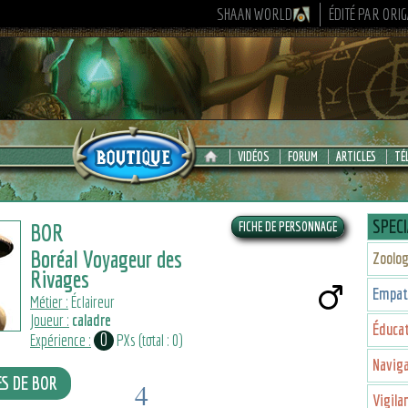
SHAAN WORLD
ÉDITÉ PAR ORI
VIDÉOS
FORUM
ARTICLES
TÉ
SPECI
BOR
Boréal Voyageur des
Zoolog
Rivages
Empat
Métier :
Éclaireur
Joueur :
caladre
Éducat
0
Expérience :
PXs (total : 0)
Navig
ES DE BOR
4
Vigila