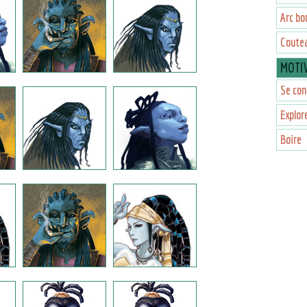
Arc bo
Coutea
MOTI
Se con
Explor
Boire