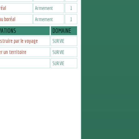
réal
Armement
1
u boréal
Armement
1
VATIONS
DOMAINE
struire par le voyage
SURVIE
er un territoire
SURVIE
SURVIE