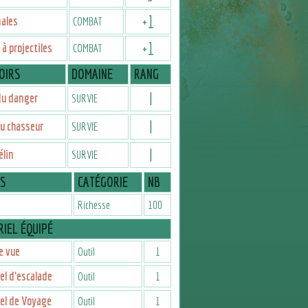
+
1
ales
COMBAT
+
1
à projectiles
COMBAT
OIRS
DOMAINE
RANG
I
du danger
SURVIE
I
u chasseur
SURVIE
I
élin
SURVIE
IS
CATÉGORIE
NB
Richesse
100
IEL ÉQUIPÉ
e vue
Outil
1
el d'escalade
Outil
1
el de Voyage
Outil
1