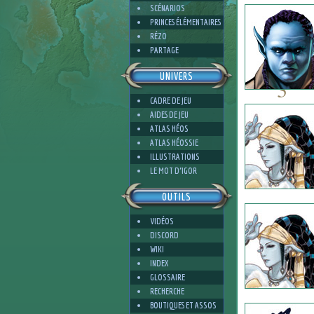
SCÉNARIOS
PRINCES ÉLÉMENTAIRES
RÉZO
PARTAGE
UNIVERS
3
CADRE DE JEU
AIDES DE JEU
ATLAS HÉOS
ATLAS HÉOSSIE
ILLUSTRATIONS
4
LE MOT D'IGOR
OUTILS
VIDÉOS
DISCORD
WIKI
INDEX
GLOSSAIRE
RECHERCHE
BOUTIQUES ET ASSOS