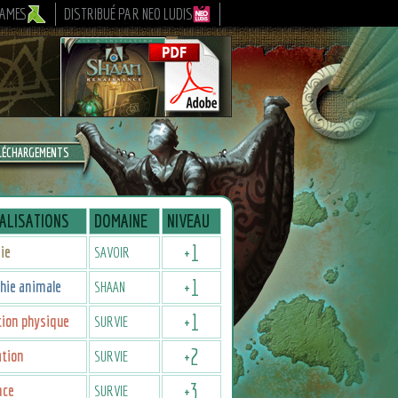
GAMES
DISTRIBUÉ PAR NEO LUDIS
LÉCHARGEMENTS
ALISATIONS
DOMAINE
NIVEAU
+
1
ie
SAVOIR
+
1
hie animale
SHAAN
+
1
ion physique
SURVIE
+
2
ation
SURVIE
+
3
nce
SURVIE