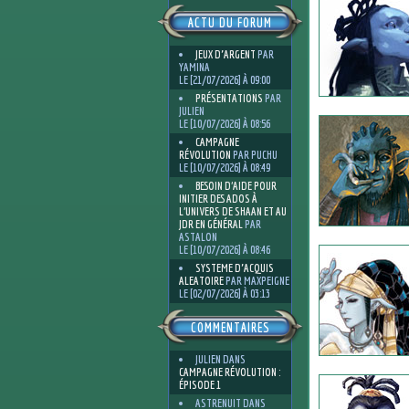
ACTU DU FORUM
JEUX D'ARGENT
PAR
YAMINA
LE [21/07/2026] À 09:00
PRÉSENTATIONS
PAR
JULIEN
LE [10/07/2026] À 08:56
CAMPAGNE
RÉVOLUTION
PAR PUCHU
LE [10/07/2026] À 08:49
BESOIN D’AIDE POUR
INITIER DES ADOS À
L’UNIVERS DE SHAAN ET AU
JDR EN GÉNÉRAL
PAR
ASTALON
LE [10/07/2026] À 08:46
SYSTEME D'ACQUIS
ALEATOIRE
PAR MAXPEIGNE
LE [02/07/2026] À 03:13
COMMENTAIRES
JULIEN
DANS
CAMPAGNE RÉVOLUTION :
ÉPISODE 1
ASTRENUIT
DANS