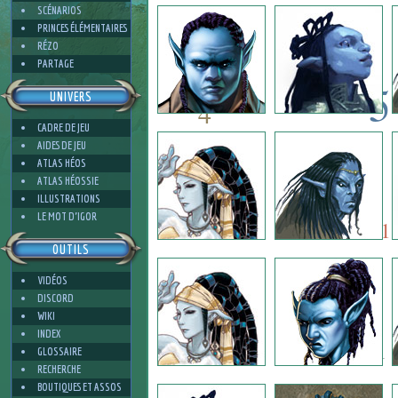
2
SCÉNARIOS
PRINCES ÉLÉMENTAIRES
RÉZO
PARTAGE
5
UNIVERS
4
CADRE DE JEU
5
AIDES DE JEU
7
ATLAS HÉOS
ATLAS HÉOSSIE
ILLUSTRATIONS
7
3
LE MOT D'IGOR
1
OUTILS
VIDÉOS
3
DISCORD
WIKI
INDEX
1
GLOSSAIRE
RECHERCHE
BOUTIQUES ET ASSOS