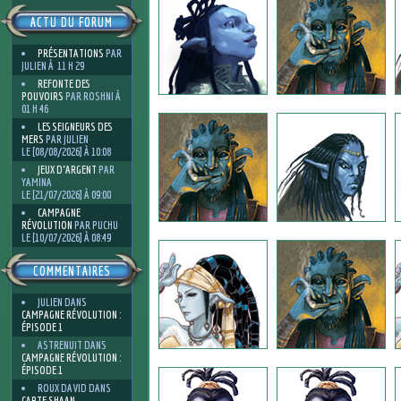
ACTU DU FORUM
PRÉSENTATIONS
PAR
JULIEN À 11 H 29
REFONTE DES
POUVOIRS
PAR ROSHNI À
01 H 46
LES SEIGNEURS DES
MERS
PAR JULIEN
LE [08/08/2026] À 10:08
JEUX D'ARGENT
PAR
YAMINA
LE [21/07/2026] À 09:00
CAMPAGNE
RÉVOLUTION
PAR PUCHU
LE [10/07/2026] À 08:49
COMMENTAIRES
JULIEN
DANS
CAMPAGNE RÉVOLUTION :
ÉPISODE 1
ASTRENUIT
DANS
CAMPAGNE RÉVOLUTION :
ÉPISODE 1
ROUX DAVID
DANS
CARTE SHAAN