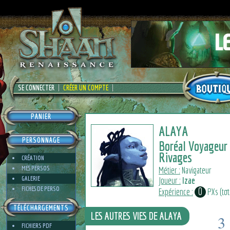
SE CONNECTER
CRÉER UN COMPTE
PANIER
ALAYA
PERSONNAGE
Boréal Voyageur
Rivages
CRÉATION
MES PERSOS
Métier :
Navigateur
GALERIE
Joueur :
Izae
FICHES DE PERSO
0
Expérience :
PXs (tota
TÉLÉCHARGEMENTS
LES AUTRES VIES DE ALAYA
3
FICHIERS PDF