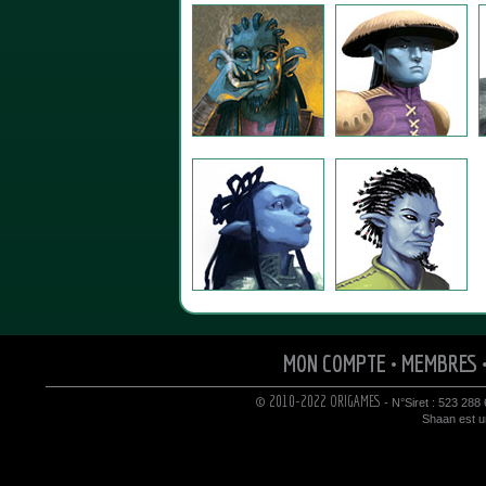
MON COMPTE
•
MEMBRES
© 2010-2022 ORIGAMES
- N°Siret : 523 288
Shaan est un