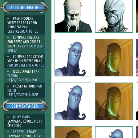
ACTU DU FORUM
U4GM MODERN
WARFARE 4 BOT LOBBY
STRATEGY
PAR
CRYSTALVIBE À 08 H 18
COMPARE FH6 CARS
FOR SPEED AND GRIP AT
U4GM
PAR CRYSTALVIBE À
08 H 17
COMPARE GAG 2 ITEMS
WITH U4GM EXPERT PICKS
PAR CRYSTALVIBE À 08 H 15
JEUX D'ARGENT
PAR
YAMINA
LE [21/07/2026] À 09:00
PRÉSENTATIONS
PAR
JULIEN
LE [10/07/2026] À 08:56
COMMENTAIRES
JULIEN
DANS
CAMPAGNE RÉVOLUTION :
ÉPISODE 1
ASTRENUIT
DANS
CAMPAGNE RÉVOLUTION :