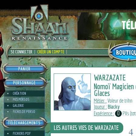
SE CONNECTER
CRÉER UN COMPTE
PANIER
WARZAZATE
PERSONNAGE
Nomoï Magicien 
Glaces
CRÉATION
MES PERSOS
Métier :
Voleur de trihn
GALERIE
Joueur :
Blacky
FICHES DE PERSO
0
Expérience :
PXs (tota
TÉLÉCHARGEMENTS
LES AUTRES VIES DE WARZAZATE
4
FICHIERS PDF