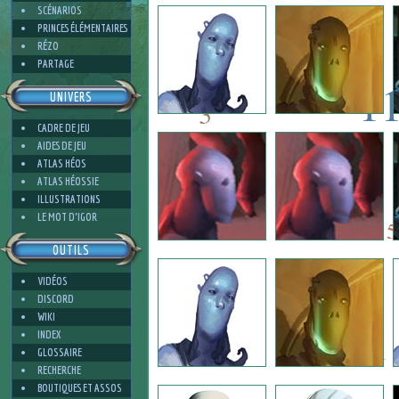
4
SCÉNARIOS
PRINCES ÉLÉMENTAIRES
RÉZO
PARTAGE
1
UNIVERS
3
CADRE DE JEU
11
AIDES DE JEU
6
ATLAS HÉOS
ATLAS HÉOSSIE
ILLUSTRATIONS
6
3
LE MOT D'IGOR
5
OUTILS
VIDÉOS
3
DISCORD
WIKI
INDEX
1
GLOSSAIRE
RECHERCHE
BOUTIQUES ET ASSOS