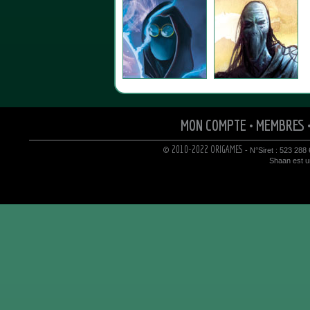
MON COMPTE
•
MEMBRES
© 2010-2022 ORIGAMES
- N°Siret : 523 288
Shaan est un