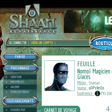
SE CONNECTER
CRÉER UN COMPTE
PANIER
FEUILLE
PERSONNAGE
Nomoï Magicien 
Glaces
CRÉATION
MES PERSOS
Métier :
Shaman
GALERIE
Joueur :
oOPelleOo
FICHES DE PERSO
1
Expérience :
PXs (tota
TÉLÉCHARGEMENTS
4
CARNET DE VOYAGE
FICHIERS PDF