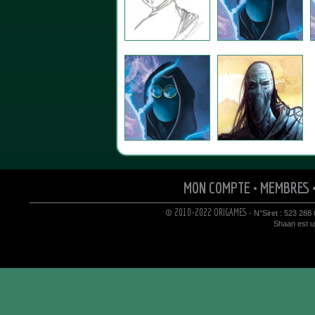
MON COMPTE
•
MEMBRES
© 2010-2022 ORIGAMES
- N°Siret : 523 288
Shaan est un