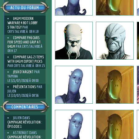
ACTU DU FORUM
U4GM MODERN
WARFARE 4 BOT LOBBY
STRATEGY
PAR
CRYSTALVIBE À 08 H 18
COMPARE FH6 CARS
FOR SPEED AND GRIP AT
U4GM
PAR CRYSTALVIBE À
08 H 17
COMPARE GAG 2 ITEMS
WITH U4GM EXPERT PICKS
PAR CRYSTALVIBE À 08 H 15
JEUX D'ARGENT
PAR
YAMINA
LE [21/07/2026] À 09:00
PRÉSENTATIONS
PAR
JULIEN
LE [10/07/2026] À 08:56
COMMENTAIRES
JULIEN
DANS
CAMPAGNE RÉVOLUTION :
ÉPISODE 1
ASTRENUIT
DANS
CAMPAGNE RÉVOLUTION :