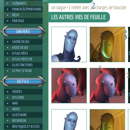
2
SCÉNARIOS
un dague +1 mêlée avec 10 charges de bouclier
PRINCES ÉLÉMENTAIRES
RÉZO
LES AUTRES VIES DE FEUILLE
PARTAGE
8
UNIVERS
4
CADRE DE JEU
9
AIDES DE JEU
5
ATLAS HÉOS
ATLAS HÉOSSIE
ILLUSTRATIONS
5
4
LE MOT D'IGOR
7
OUTILS
VIDÉOS
1
DISCORD
WIKI
INDEX
1
GLOSSAIRE
RECHERCHE
BOUTIQUES ET ASSOS