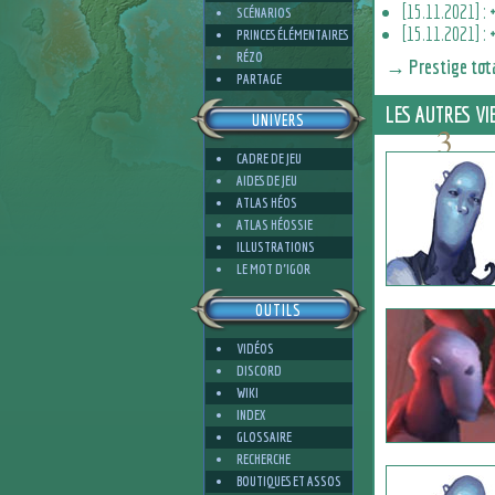
[15.11.2021] :
SCÉNARIOS
[15.11.2021] :
PRINCES ÉLÉMENTAIRES
RÉZO
→ Prestige tota
PARTAGE
LES AUTRES VI
UNIVERS
3
CADRE DE JEU
AIDES DE JEU
ATLAS HÉOS
ATLAS HÉOSSIE
ILLUSTRATIONS
8
LE MOT D'IGOR
OUTILS
VIDÉOS
DISCORD
WIKI
INDEX
GLOSSAIRE
RECHERCHE
BOUTIQUES ET ASSOS