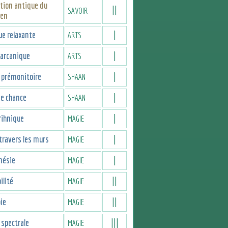
tion antique du
II
SAVOIR
ien
I
e relaxante
ARTS
I
 arcanique
ARTS
I
 prémonitoire
SHAAN
I
e chance
SHAAN
I
rihnique
MAGIE
I
 travers les murs
MAGIE
I
nésie
MAGIE
II
ilité
MAGIE
II
ie
MAGIE
III
spectrale
MAGIE