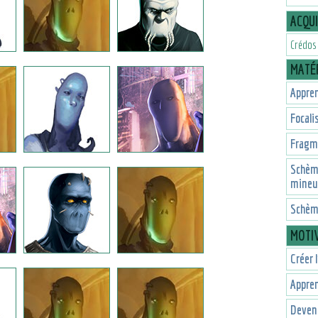
ACQU
Crédos
MATÉR
Appren
Focali
Fragme
Schèm
mineu
Schème
MOTI
Créer 
Appren
Deveni