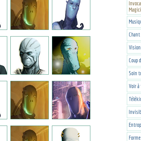
Invoca
Magic
Musiqu
Chant
Vision
Coup d
Soin t
Voir à
Téléki
Invisib
Entrop
Forme 