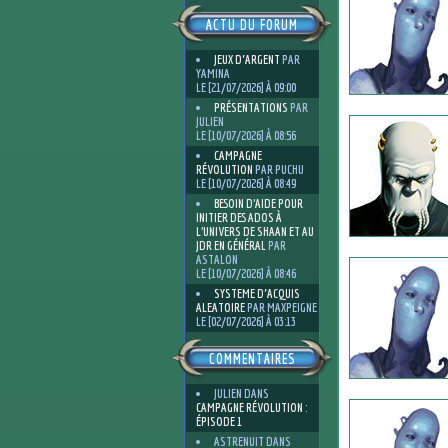
ACTU DU FORUM
JEUX D'ARGENT
PAR
YAMINA
LE [21/07/2026] À 09:00
PRÉSENTATIONS
PAR
JULIEN
LE [10/07/2026] À 08:56
CAMPAGNE
RÉVOLUTION
PAR PUCHU
LE [10/07/2026] À 08:49
BESOIN D’AIDE POUR
INITIER DES ADOS À
L’UNIVERS DE SHAAN ET AU
JDR EN GÉNÉRAL
PAR
ASTALON
LE [10/07/2026] À 08:46
SYSTEME D'ACQUIS
ALEATOIRE
PAR MAXPEIGNE
LE [02/07/2026] À 03:13
COMMENTAIRES
JULIEN
DANS
CAMPAGNE RÉVOLUTION :
ÉPISODE 1
ASTRENUIT
DANS