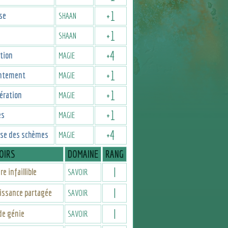
+
1
se
SHAAN
+
1
SHAAN
+
4
tion
MAGIE
+
1
ntement
MAGIE
+
1
ération
MAGIE
+
1
es
MAGIE
+
4
ise des schèmes
MAGIE
OIRS
DOMAINE
RANG
I
e infaillible
SAVOIR
I
issance partagée
SAVOIR
I
 de génie
SAVOIR