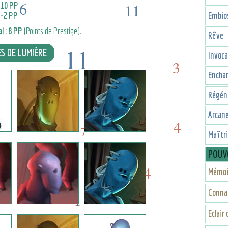
6
+10 PP
11
+-2 PP
Embio
l : 8 PP
(Points de Prestige).
Rêve
11
ES DE LUMIÈRE
Invoca
3
Encha
17
5
Régén
7
Arcan
11
4
7
Maîtr
POUV
4
3
Mémoir
Conna
1
Eclair