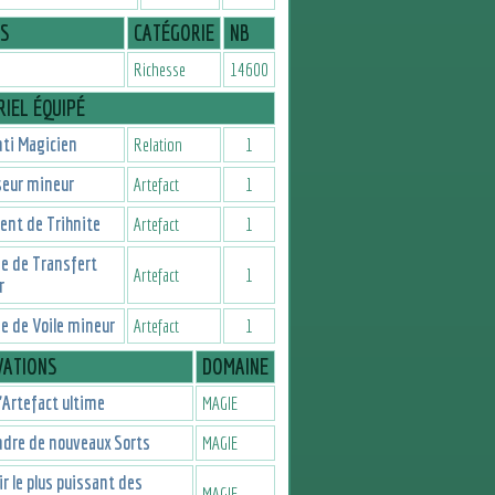
IS
CATÉGORIE
NB
Richesse
14600
IEL ÉQUIPÉ
ti Magicien
Relation
1
seur mineur
Artefact
1
nt de Trihnite
Artefact
1
e de Transfert
Artefact
1
r
 de Voile mineur
Artefact
1
VATIONS
DOMAINE
l'Artefact ultime
MAGIE
dre de nouveaux Sorts
MAGIE
r le plus puissant des
MAGIE