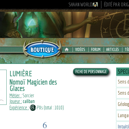
SHAAN WORLD
ÉDITÉ PAR ORI
VIDÉOS
FORUM
ARTICLES
TÉ
SPECI
LUMIÈRE
Nomoï Magicien des
Sens d
Glaces
Sens d
Métier :
Sorcier
Joueur :
caliban
Géolog
897
Expérience :
PXs (total : 1010)
Langa
6
Intuit