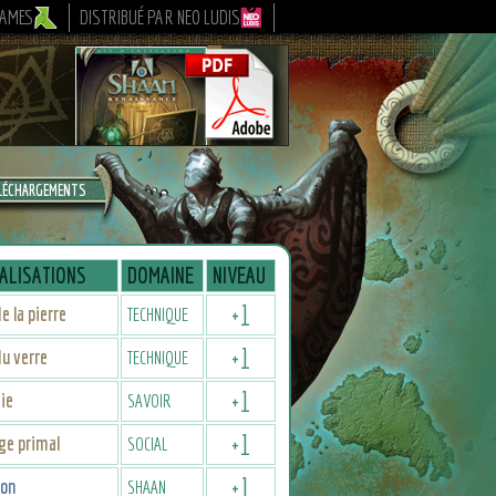
GAMES
DISTRIBUÉ PAR NEO LUDIS
LÉCHARGEMENTS
ALISATIONS
DOMAINE
NIVEAU
+
1
e la pierre
TECHNIQUE
+
1
u verre
TECHNIQUE
+
1
ie
SAVOIR
+
1
ge primal
SOCIAL
+
1
ion
SHAAN