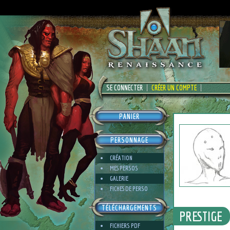
SE CONNECTER
CRÉER UN COMPTE
PANIER
PERSONNAGE
CRÉATION
MES PERSOS
GALERIE
FICHES DE PERSO
TÉLÉCHARGEMENTS
PRESTIGE
FICHIERS PDF