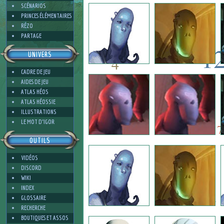
4
SCÉNARIOS
PRINCES ÉLÉMENTAIRES
RÉZO
PARTAGE
1
UNIVERS
4
CADRE DE JEU
12
AIDES DE JEU
7
ATLAS HÉOS
ATLAS HÉOSSIE
ILLUSTRATIONS
7
4
LE MOT D'IGOR
7
OUTILS
VIDÉOS
3
DISCORD
WIKI
INDEX
1
GLOSSAIRE
RECHERCHE
BOUTIQUES ET ASSOS