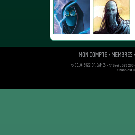
MON COMPTE
•
MEMBRES
© 2010-2022 ORIGAMES
- N°Siret : 523 288
Shaan est un