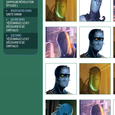
CAMPAGNE RÉVOLUTION :
ÉPISODE 1
ROUX DAVID
DANS
CARTE SHAAN
JULIEN
DANS
TÉLÉCHARGEZ LE KIT
DÉCOUVERTE DE
CHRYSALIS
GUJ
DANS
TÉLÉCHARGEZ LE KIT
DÉCOUVERTE DE
CHRYSALIS