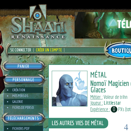
SE CONNECTER
CRÉER UN COMPTE
PANIER
MÉTAL
PERSONNAGE
Nomoï Magicien 
Glaces
CRÉATION
MES PERSOS
Métier :
Voleur de trihn
GALERIE
Joueur :
Littlestar
FICHES DE PERSO
0
Expérience :
PXs (tota
TÉLÉCHARGEMENTS
LES AUTRES VIES DE MÉTAL
4
FICHIERS PDF