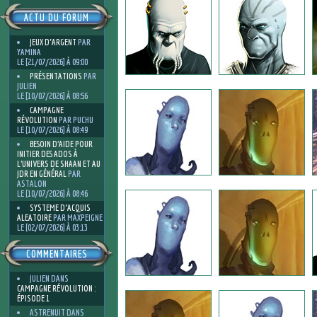
ACTU DU FORUM
JEUX D'ARGENT
PAR
YAMINA
LE [21/07/2026] À 09:00
PRÉSENTATIONS
PAR
JULIEN
LE [10/07/2026] À 08:56
CAMPAGNE
RÉVOLUTION
PAR PUCHU
LE [10/07/2026] À 08:49
BESOIN D’AIDE POUR
INITIER DES ADOS À
L’UNIVERS DE SHAAN ET AU
JDR EN GÉNÉRAL
PAR
ASTALON
LE [10/07/2026] À 08:46
SYSTEME D'ACQUIS
ALEATOIRE
PAR MAXPEIGNE
LE [02/07/2026] À 03:13
COMMENTAIRES
JULIEN
DANS
CAMPAGNE RÉVOLUTION :
ÉPISODE 1
ASTRENUIT
DANS