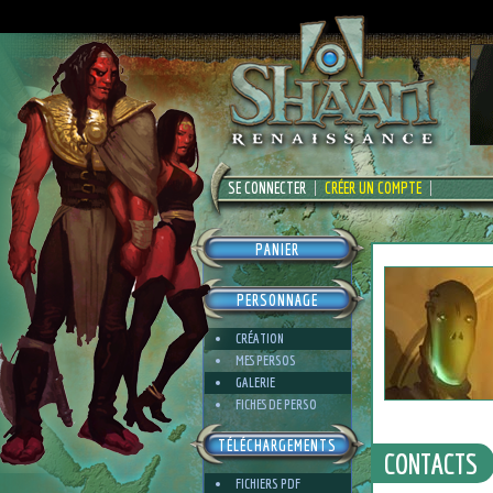
SE CONNECTER
CRÉER UN COMPTE
PANIER
PERSONNAGE
CRÉATION
MES PERSOS
GALERIE
FICHES DE PERSO
TÉLÉCHARGEMENTS
CONTACTS
FICHIERS PDF