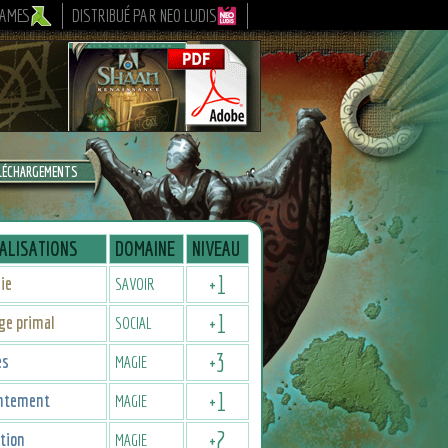
GAMES
DISTRIBUÉ PAR NEO LUDIS
LÉCHARGEMENTS
ALISATIONS
DOMAINE
NIVEAU
+
1
ie
SAVOIR
+
1
ge primal
SOCIAL
+
3
es
MAGIE
+
1
ntement
MAGIE
+
2
tion
MAGIE