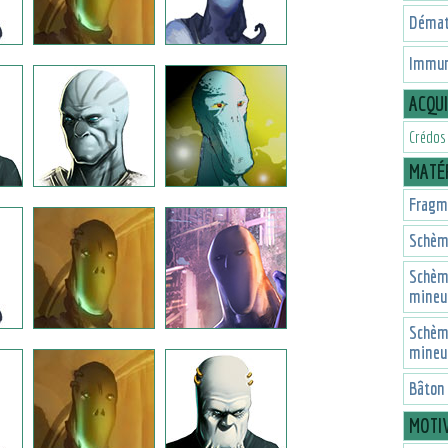
Dématé
Immun
ACQU
Crédos
MATÉR
Fragme
Schèm
Schèm
mineu
Schèm
mineu
Bâton
MOTI