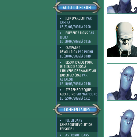
ACTU DU FORUM
JEUX D'ARGENT
PAR
YAMINA
LE [21/07/2026] À 09:00
PRÉSENTATIONS
PAR
JULIEN
LE [10/07/2026] À 08:56
CAMPAGNE
RÉVOLUTION
PAR PUCHU
LE [10/07/2026] À 08:49
BESOIN D’AIDE POUR
INITIER DES ADOS À
L’UNIVERS DE SHAAN ET AU
JDR EN GÉNÉRAL
PAR
ASTALON
LE [10/07/2026] À 08:46
SYSTEME D'ACQUIS
ALEATOIRE
PAR MAXPEIGNE
LE [02/07/2026] À 03:13
COMMENTAIRES
JULIEN
DANS
CAMPAGNE RÉVOLUTION :
ÉPISODE 1
ASTRENUIT
DANS