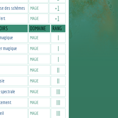
+
1
ise des schèmes
MAGIE
+
1
fert
MAGIE
OIRS
DOMAINE
RANG
I
magique
MAGIE
I
er magique
MAGIE
I
MAGIE
II
MAGIE
II
sie
MAGIE
III
spectrale
MAGIE
III
tement
MAGIE
III
il
MAGIE