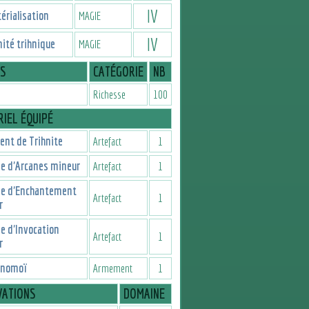
IV
rialisation
MAGIE
IV
ité trihnique
MAGIE
IS
CATÉGORIE
NB
Richesse
100
IEL ÉQUIPÉ
nt de Trihnite
Artefact
1
e d'Arcanes mineur
Artefact
1
e d'Enchantement
Artefact
1
r
e d'Invocation
Artefact
1
r
 nomoï
Armement
1
VATIONS
DOMAINE