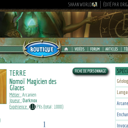
SHAAN WORLD
ÉDITÉ PAR ORI
VIDÉOS
FORUM
ARTICLES
TÉ
SPECI
TERRE
Nomoï Magicien des
Géolog
Glaces
Langa
Métier :
Arcanien
Joueur :
Darknox
Arcan
110
Expérience :
PXs (total : 1000)
Encha
1
Invoca