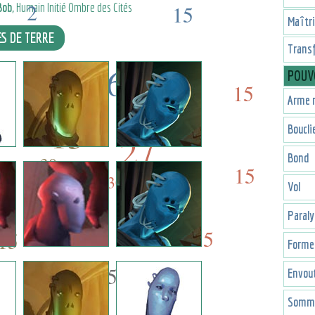
2
Bob
, Humain Initié Ombre des Cités
15
Maîtr
ES DE TERRE
Trans
16
POUV
15
Arme 
-16
15
Boucli
27
Bond
30
15
30
Vol
Paraly
15
15
Forme 
15
Envou
Somme