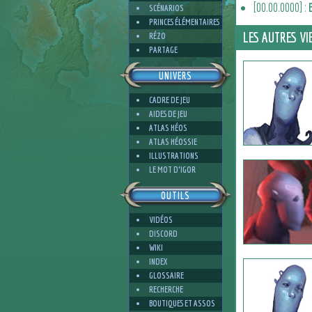
[00.00.0000] :
SCÉNARIOS
PRINCES ÉLÉMENTAIRES
LES AUTRES VI
RÉZO
PARTAGE
UNIVERS
15
CADRE DE JEU
AIDES DE JEU
ATLAS HÉOS
ATLAS HÉOSSIE
ILLUSTRATIONS
15
LE MOT D'IGOR
OUTILS
VIDÉOS
DISCORD
WIKI
INDEX
GLOSSAIRE
RECHERCHE
BOUTIQUES ET ASSOS