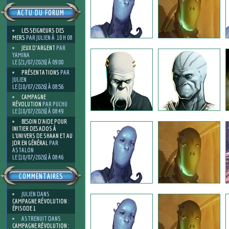
ACTU DU FORUM
LES SEIGNEURS DES
MERS
PAR JULIEN À 10 H 08
JEUX D'ARGENT
PAR
YAMINA
LE [21/07/2026] À 09:00
PRÉSENTATIONS
PAR
JULIEN
LE [10/07/2026] À 08:56
CAMPAGNE
RÉVOLUTION
PAR PUCHU
LE [10/07/2026] À 08:49
BESOIN D’AIDE POUR
INITIER DES ADOS À
L’UNIVERS DE SHAAN ET AU
JDR EN GÉNÉRAL
PAR
ASTALON
LE [10/07/2026] À 08:46
COMMENTAIRES
JULIEN
DANS
CAMPAGNE RÉVOLUTION :
ÉPISODE 1
ASTRENUIT
DANS
CAMPAGNE RÉVOLUTION :