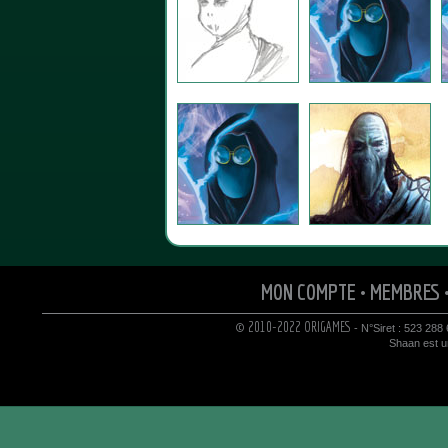
MON COMPTE
•
MEMBRES
© 2010-2022 ORIGAMES
- N°Siret : 523 288
Shaan est un