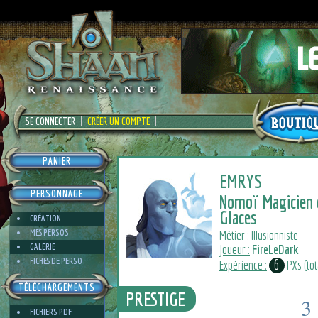
SE CONNECTER
CRÉER UN COMPTE
PANIER
EMRYS
PERSONNAGE
Nomoï Magicien 
Glaces
CRÉATION
MES PERSOS
Métier :
Illusionniste
GALERIE
Joueur :
FireLeDark
FICHES DE PERSO
6
Expérience :
PXs (tota
TÉLÉCHARGEMENTS
PRESTIGE
3
FICHIERS PDF