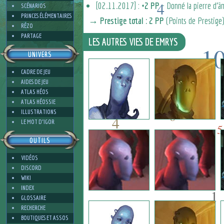
4
[02.11.2017] :
+2 PP
- Donné la pierre d'â
SCÉNARIOS
PRINCES ÉLÉMENTAIRES
→ Prestige total : 2 PP
(Points de Prestige)
RÉZO
PARTAGE
LES AUTRES VIES DE EMRYS
1
UNIVERS
4
CADRE DE JEU
10
AIDES DE JEU
6
ATLAS HÉOS
ATLAS HÉOSSIE
ILLUSTRATIONS
6
4
LE MOT D'IGOR
5
OUTILS
VIDÉOS
2
DISCORD
WIKI
INDEX
1
GLOSSAIRE
RECHERCHE
BOUTIQUES ET ASSOS