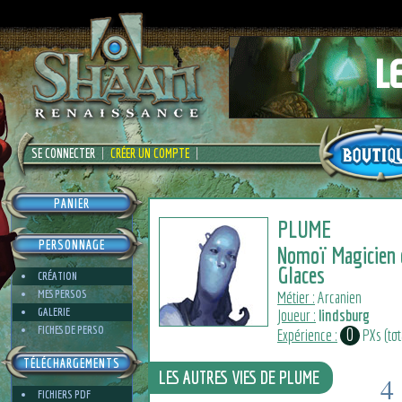
SE CONNECTER
CRÉER UN COMPTE
PANIER
PLUME
PERSONNAGE
Nomoï Magicien 
Glaces
CRÉATION
MES PERSOS
Métier :
Arcanien
GALERIE
Joueur :
lindsburg
FICHES DE PERSO
0
Expérience :
PXs (tota
TÉLÉCHARGEMENTS
LES AUTRES VIES DE PLUME
4
FICHIERS PDF