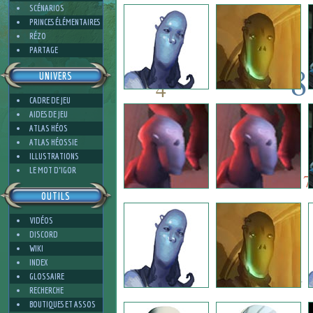
1
SCÉNARIOS
PRINCES ÉLÉMENTAIRES
RÉZO
PARTAGE
8
UNIVERS
4
CADRE DE JEU
8
AIDES DE JEU
5
ATLAS HÉOS
ATLAS HÉOSSIE
ILLUSTRATIONS
5
4
LE MOT D'IGOR
7
OUTILS
VIDÉOS
1
DISCORD
WIKI
INDEX
1
GLOSSAIRE
RECHERCHE
BOUTIQUES ET ASSOS