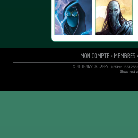
MON COMPTE
•
MEMBRES
© 2010-2022 ORIGAMES
- N°Siret : 523 288
Shaan est un