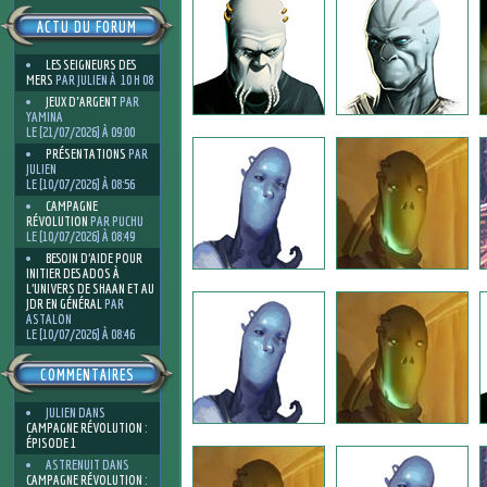
ACTU DU FORUM
LES SEIGNEURS DES
MERS
PAR JULIEN À 10 H 08
JEUX D'ARGENT
PAR
YAMINA
LE [21/07/2026] À 09:00
PRÉSENTATIONS
PAR
JULIEN
LE [10/07/2026] À 08:56
CAMPAGNE
RÉVOLUTION
PAR PUCHU
LE [10/07/2026] À 08:49
BESOIN D’AIDE POUR
INITIER DES ADOS À
L’UNIVERS DE SHAAN ET AU
JDR EN GÉNÉRAL
PAR
ASTALON
LE [10/07/2026] À 08:46
COMMENTAIRES
JULIEN
DANS
CAMPAGNE RÉVOLUTION :
ÉPISODE 1
ASTRENUIT
DANS
CAMPAGNE RÉVOLUTION :