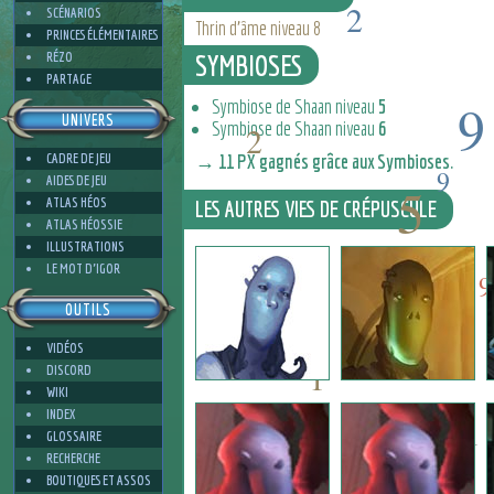
2
SCÉNARIOS
Thrin d'âme niveau 8
PRINCES ÉLÉMENTAIRES
RÉZO
SYMBIOSES
PARTAGE
9
Symbiose de Shaan niveau
5
UNIVERS
Symbiose de Shaan niveau
6
2
CADRE DE JEU
→ 11 PX gagnés grâce aux Symbioses.
9
AIDES DE JEU
5
ATLAS HÉOS
LES AUTRES VIES DE CRÉPUSCULE
ATLAS HÉOSSIE
ILLUSTRATIONS
5
4
LE MOT D'IGOR
9
OUTILS
VIDÉOS
1
DISCORD
WIKI
INDEX
1
GLOSSAIRE
RECHERCHE
BOUTIQUES ET ASSOS