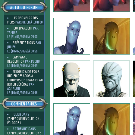
ACTU DU FORUM
LES SEIGNEURS DES
MERS
PAR JULIEN À 10 H 08
JEUX D'ARGENT
PAR
YAMINA
LE [21/07/2026] À 09:00
PRÉSENTATIONS
PAR
JULIEN
LE [10/07/2026] À 08:56
CAMPAGNE
RÉVOLUTION
PAR PUCHU
LE [10/07/2026] À 08:49
BESOIN D’AIDE POUR
INITIER DES ADOS À
L’UNIVERS DE SHAAN ET AU
JDR EN GÉNÉRAL
PAR
ASTALON
LE [10/07/2026] À 08:46
COMMENTAIRES
JULIEN
DANS
CAMPAGNE RÉVOLUTION :
ÉPISODE 1
ASTRENUIT
DANS
CAMPAGNE RÉVOLUTION :