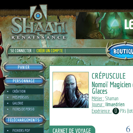
SE CONNECTER
CRÉER UN COMPTE
PANIER
CRÉPUSCULE
PERSONNAGE
Nomoï Magicien 
Glaces
CRÉATION
MES PERSOS
Métier :
Shaman
GALERIE
Joueur :
Ilmaedrien
FICHES DE PERSO
0
Expérience :
PXs (tota
TÉLÉCHARGEMENTS
6
CARNET DE VOYAGE
FICHIERS PDF